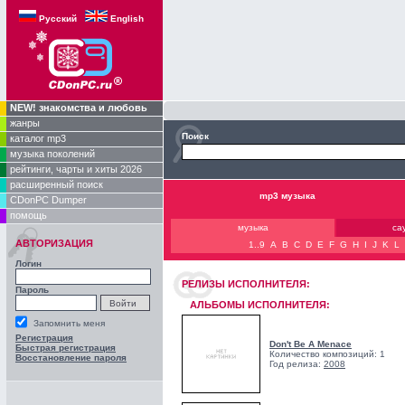
Русский
English
NEW! знакомства и любовь
жанры
Поиск
каталог mp3
музыка поколений
рейтинги, чарты и хиты 2026
расширенный поиск
mp3 музыка
CDonPC Dumper
помощь
музыка
са
АВТОРИЗАЦИЯ
1..9
A
B
C
D
E
F
G
H
I
J
K
L
Логин
РЕЛИЗЫ ИCПОЛНИТЕЛЯ:
Пароль
АЛЬБОМЫ ИСПОЛНИТЕЛЯ:
Запомнить меня
Регистрация
Don't Be A Menace
Быстрая регистрация
Количество композиций: 1
Восстановление пароля
Год релиза:
2008