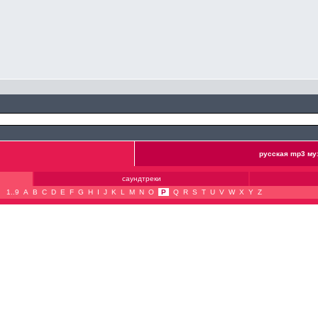
русская mp3 му
саундтреки
1..9
A
B
C
D
E
F
G
H
I
J
K
L
M
N
O
P
Q
R
S
T
U
V
W
X
Y
Z