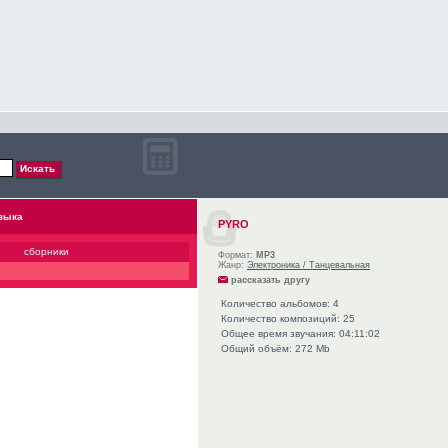
зыка
PYRO
сборники
Формат:
MP3
Жанр:
Электроника / Танцевальная
рассказать другу
Количество альбомов: 4
Количество композиций: 25
Общее время звучания: 04:11:02
Общий объём: 272 Mb