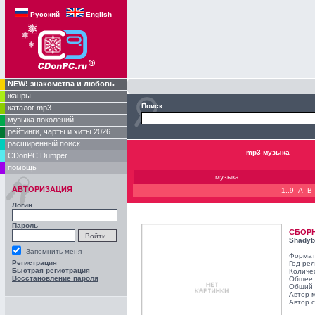
Русский
English
NEW! знакомства и любовь
жанры
Поиск
каталог mp3
музыка поколений
рейтинги, чарты и хиты 2026
расширенный поиск
mp3 музыка
CDonPC Dumper
помощь
музыка
АВТОРИЗАЦИЯ
1..9
A
B
Логин
Пароль
СБОР
Shadyb
Запомнить меня
Формат
Регистрация
Год ре
Быстрая регистрация
Количе
Восстановление пароля
Общее 
Общий 
Автор 
Автор с