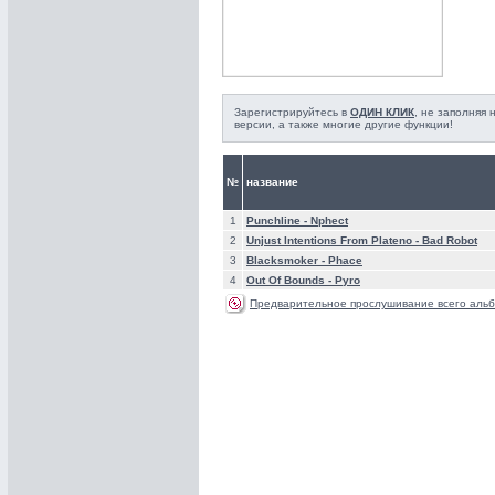
Зарегистрируйтесь в
ОДИН КЛИК
, не заполняя
версии, а также многие другие функции!
№
название
1
Punchline -
Nphect
2
Unjust Intentions From Plateno -
Bad Robot
3
Blacksmoker -
Phace
4
Out Of Bounds -
Pyro
Предварительное прослушивание всего альб