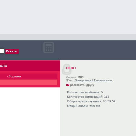
зыка
DERO
сборники
Формат:
MP3
Жанр:
Электроника / Танцевальная
рассказать другу
Количество альбомов: 5
Количество композиций: 114
Общее время звучания: 06:59:59
Общий объём: 605 Mb