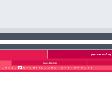
русская mp3 му
саундтреки
1..9
A
B
C
D
E
F
G
H
I
J
K
L
M
N
O
P
Q
R
S
T
U
V
W
X
Y
Z