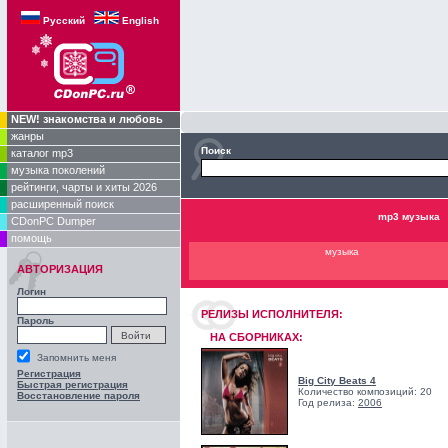
Русский
English
NEW! знакомства и любовь
жанры
Поиск
каталог mp3
музыка поколений
рейтинги, чарты и хиты 2026
расширенный поиск
mp3 музыка
CDonPC Dumper
помощь
музыка
АВТОРИЗАЦИЯ
Логин
РЕЛИЗЫ ИCПОЛНИТЕЛЯ:
Пароль
НА СБОРНИКАХ:
Запомнить меня
Регистрация
Big City Beats 4
Быстрая регистрация
Количество композиций: 20
Восстановление пароля
Год релиза:
2006