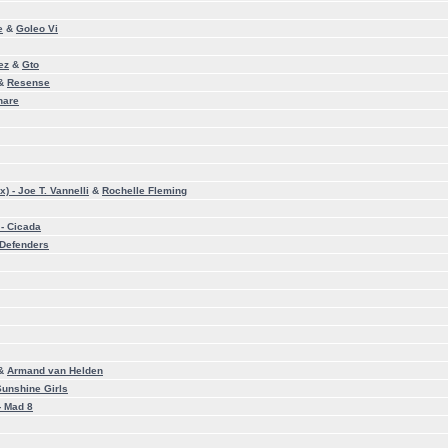
e
&
Goleo Vi
ez
&
Gto
&
Resense
nare
x) -
Joe T. Vannelli
&
Rochelle Fleming
 -
Cicada
 Defenders
&
Armand van Helden
Sunshine Girls
-
Mad 8