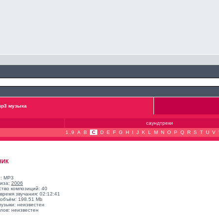
p3 музыка
саундтреки
1..9
A
B
C
D
E
F
G
H
I
J
K
L
M
N
O
P
Q
R
S
T
U
V
НИК
: MP3
лиза:
2006
ство композиций: 40
время звучания: 02:12:41
объём: 198.51 Mb
музыки: неизвестен
лов: неизвестен