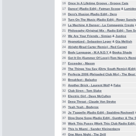
16
Once In A Lifetime Groove -
Groove Cats
17
Dance! (Radio Edit) -
Fatman Scoop
&
Lumide
18
Dero's Illusion (Radio Edit) -
Dero
19
Turn On The Music (Radio Edit) -
Roger Sanch
20
La Machine A Danser -
La Compagnie Creole
21
Philosophy (Original Mix - Radio Edit) -
Tom S
22
We Are Your Friends -
Simian
&
Justice
23
Hypnotized -
Sebastien Leger
&
Gia Mellish
24
Alright (Brad Carter Remix) -
Red Carpet
25
Body Language -
M.A.N.D.Y
&
Booka Shade
26
Get It On (Summer Of Love) (Tom Novy's Remi
27
Exceeder -
Mason
28
The Things You Say (Dirty South Remix) (Edit)
29
Perfecta 2006 (Reloaded Club Mix) -
The Beat
30
Breakfast -
Balazko
31
Another Brick -
Laurent Wolf
&
Fake
32
Club Siren -
Tom Slake
33
Electric Girl -
Dave McCullen
34
Deep Throat -
Claude Von Stroke
35
Yeah Yeah -
Bodyrox
36
Je T'appelle (Radio Edit) -
Spalding Rockwell
37
Ding Dong Song (Radio Edit) -
Gunther & The 
38
Work This Pussy (Work This Club Radio Edit) 
39
This Is Miami -
Sander Kleinenberg
40
One More Night -
The Drill