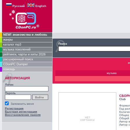
Русский
English
NEW! знакомства и любовь
жанры
Поиск
каталог mp3
музыка поколений
рейтинги, чарты и хиты 2026
расширенный поиск
m
CDonPC Dumper
помощь
музыка
АВТОРИЗАЦИЯ
Логин
Пароль
СБОР
Club
Запомнить меня
Формат
Регистрация
Год ре
Быстрая регистрация
Количе
Восстановление пароля
Общее 
Общий 
Автор 
Автор с