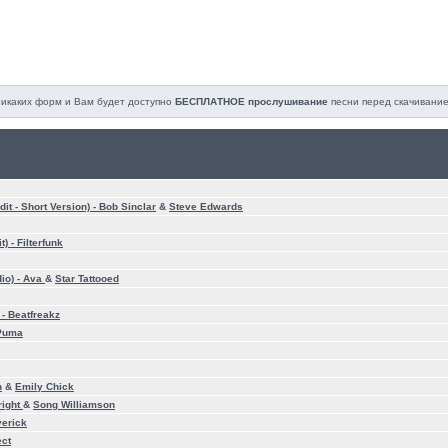
 никаких форм и Вам будет доступно
БЕСПЛАТНОЕ прослушивание
песни перед cкачивание
it - Short Version) -
Bob Sinclar
&
Steve Edwards
t) -
Filterfunk
io) -
Ava
&
Star Tattooed
 -
Beatfreakz
 Puma
n
&
Emily Chick
right
&
Song Williamson
erick
ect