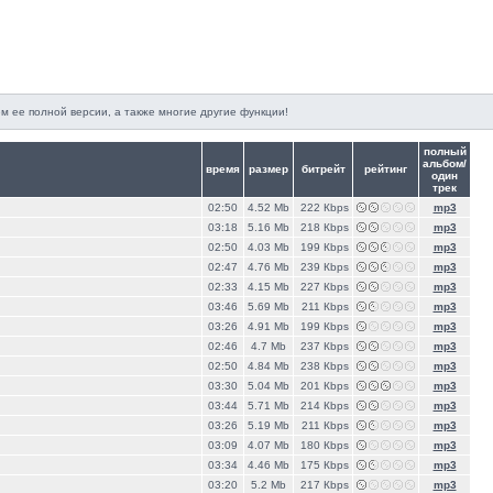
м ее полной версии, а также многие другие функции!
полный
альбом/
время
размер
битрейт
рейтинг
один
трек
02:50
4.52 Mb
222 Кbps
mp3
03:18
5.16 Mb
218 Кbps
mp3
02:50
4.03 Mb
199 Кbps
mp3
02:47
4.76 Mb
239 Кbps
mp3
02:33
4.15 Mb
227 Кbps
mp3
03:46
5.69 Mb
211 Кbps
mp3
03:26
4.91 Mb
199 Кbps
mp3
02:46
4.7 Mb
237 Кbps
mp3
02:50
4.84 Mb
238 Кbps
mp3
03:30
5.04 Mb
201 Кbps
mp3
03:44
5.71 Mb
214 Кbps
mp3
03:26
5.19 Mb
211 Кbps
mp3
03:09
4.07 Mb
180 Кbps
mp3
03:34
4.46 Mb
175 Кbps
mp3
03:20
5.2 Mb
217 Кbps
mp3