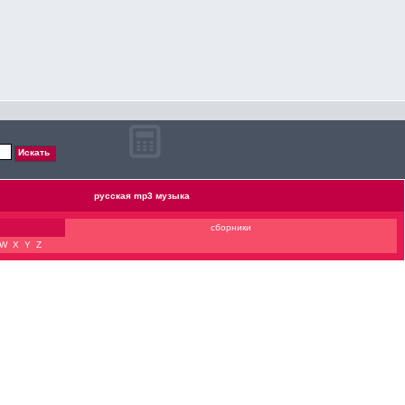
русская mp3 музыка
сборники
W
X
Y
Z