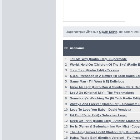
Зарегистрируйтесь в
ОДИН КЛИК
, не заполняя
№
название
1
Tell Me Why (Radio Edit) -
Supermode
2
World, Hold On (Children Of The Sky) (Radio Ed
3
Toop Toop (Radio Edit) -
Cassius
4
S.o.s. (Message In A Bottle) (Hi Tack Radio Edi
5
Same Man -
Till West
&
Dj Delicious
6
Make Me High (Enzo Mori & Stephan Clark Rad
7
Let U Go (Original Mix) -
The Freshmakers
8
Somebody's Watching Me (Hi Tack Radio Edit)
9
Always And Forever (Radio Edit) -
Chocolate
10
Love To Love You Baby -
David Vendetta
11
Hit Girl (Radio Edit) -
Sebastien Leger
12
Keep On Tryin' (Radio Edit) -
Antoine Clamara
13
He Is (Ferrer & Sydenham Inc Vox Mix) -
Copy
14
The Hub (I Never Hock) (Radio Edit) -
Kurd Mav
15
Haisa (Radio Edit) (English Version) -
Fly Proj