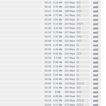
03:13
5.13 Mb
222 Кbps
mp3
03:32
5.55 Mb
219 Кbps
mp3
03:21
4.53 Mb
188 Кbps
mp3
03:39
3.72 Mb
142 Кbps
mp3
02:35
3.81 Mb
205 Кbps
mp3
03:25
5.14 Mb
210 Кbps
mp3
02:40
4.11 Mb
215 Кbps
mp3
03:32
5.75 Mb
227 Кbps
mp3
03:37
5.47 Mb
211 Кbps
mp3
03:48
5.73 Mb
210 Кbps
mp3
03:05
4.43 Mb
200 Кbps
mp3
02:55
4.46 Mb
213 Кbps
mp3
03:46
5.92 Mb
219 Кbps
mp3
03:33
5.5 Mb
217 Кbps
mp3
03:33
5.66 Mb
222 Кbps
mp3
03:32
5.16 Mb
204 Кbps
mp3
03:43
6.15 Mb
231 Кbps
mp3
03:25
5.05 Mb
206 Кbps
mp3
03:36
4.68 Mb
182 Кbps
mp3
03:40
5.76 Mb
219 Кbps
mp3
03:29
5.51 Mb
221 Кbps
mp3
03:34
6 Mb
235 Кbps
mp3
03:22
4.08 Mb
169 Кbps
mp3
03:13
5.02 Mb
218 Кbps
mp3
03:04
3.77 Mb
172 Кbps
mp3