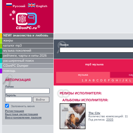
Русский
English
NEW! знакомства и любовь
жанры
Поиск
каталог mp3
музыка поколений
рейтинги, чарты и хиты 2026
расширенный поиск
mp3 музыка
CDonPC Dumper
помощь
музыка
са
АВТОРИЗАЦИЯ
1..9
A
B
C
D
E
F
G
H
I
J
K
L
Логин
РЕЛИЗЫ ИCПОЛНИТЕЛЯ:
Пароль
АЛЬБОМЫ ИСПОЛНИТЕЛЯ:
Запомнить меня
Регистрация
The City
Быстрая регистрация
Количество композиций: 11
Восстановление пароля
Год релиза:
2005