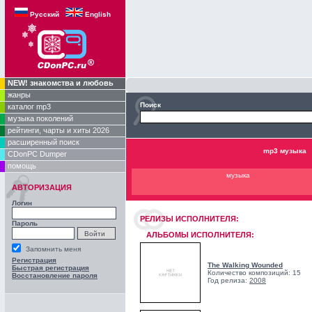
Русский
English
NEW! знакомства и любовь
жанры
Поиск
каталог mp3
музыка поколений
рейтинги, чарты и хиты 2026
расширенный поиск
mp3 музыка
CDonPC Dumper
помощь
музыка
АВТОРИЗАЦИЯ
Логин
РЕЛИЗЫ ИCПОЛНИТЕЛЯ:
Пароль
АЛЬБОМЫ ИСПОЛНИТЕЛЯ:
Запомнить меня
Регистрация
The Walking Wounded
Быстрая регистрация
Количество композиций: 15
Восстановление пароля
Год релиза:
2008