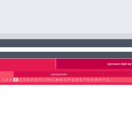
русская mp3 му
саундтреки
1..9
A
B
C
D
E
F
G
H
I
J
K
L
M
N
O
P
Q
R
S
T
U
V
W
X
Y
Z