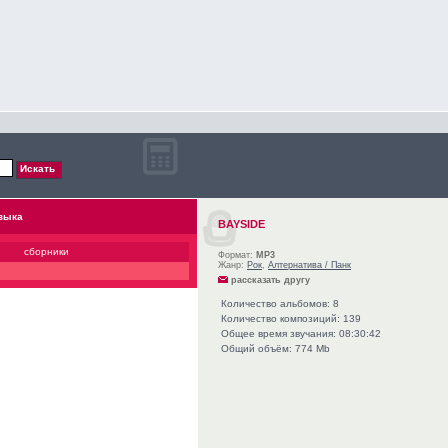
зыка
BAYSIDE
сборники
Формат:
MP3
Жанр:
Рок
,
Алтернатива / Панк
рассказать другу
Количество альбомов: 8
Количество композиций: 139
Общее время звучания: 08:30:42
Общий объём: 774 Mb