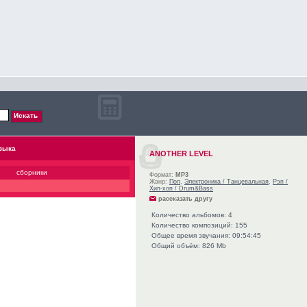
зыка
ANOTHER LEVEL
сборники
Формат:
MP3
Жанр:
Поп
,
Электроника / Танцевальная
,
Рэп /
Хип-хоп / Drum&Bass
рассказать другу
Количество альбомов: 4
Количество композиций: 155
Общее время звучания: 09:54:45
Общий объём: 826 Mb