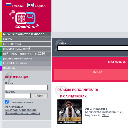
Русский
English
NEW! знакомства и любовь
жанры
Поиск
каталог mp3
музыка поколений
рейтинги, чарты и хиты 2026
расширенный поиск
mp3 музыка
CDonPC Dumper
помощь
музыка
АВТОРИЗАЦИЯ
Логин
РЕЛИЗЫ ИCПОЛНИТЕЛЯ:
Пароль
В САУНДТРЕКАХ:
Запомнить меня
Регистрация
Ali G Indahouse
Быстрая регистрация
Количество композиций: 22
Восстановление пароля
Год релиза:
2002