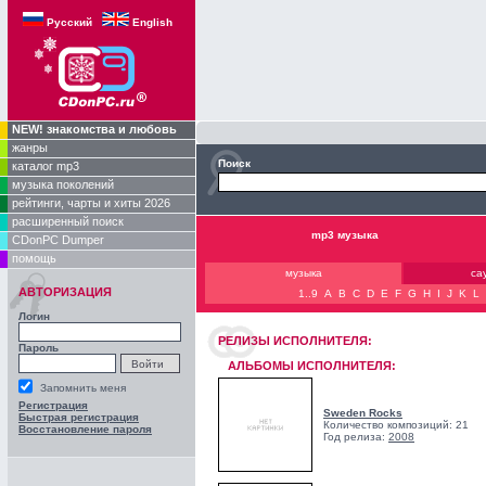
Русский
English
NEW! знакомства и любовь
жанры
Поиск
каталог mp3
музыка поколений
рейтинги, чарты и хиты 2026
расширенный поиск
mp3 музыка
CDonPC Dumper
помощь
музыка
са
АВТОРИЗАЦИЯ
1..9
A
B
C
D
E
F
G
H
I
J
K
L
Логин
РЕЛИЗЫ ИCПОЛНИТЕЛЯ:
Пароль
АЛЬБОМЫ ИСПОЛНИТЕЛЯ:
Запомнить меня
Регистрация
Sweden Rocks
Быстрая регистрация
Количество композиций: 21
Восстановление пароля
Год релиза:
2008