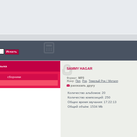
зыка
SAMMY HAGAR
сборники
Формат:
MP3
Жанр:
Поп
,
Рок
,
Тяжелый Рок / Металл
рассказать другу
Количество альбомов: 20
Количество композиций: 250
Общее время звучания: 17:22:13
Общий объём: 1534 Mb