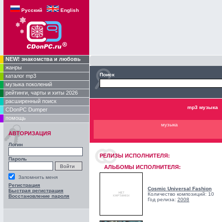
Русский
English
NEW! знакомства и любовь
жанры
Поиск
каталог mp3
музыка поколений
рейтинги, чарты и хиты 2026
расширенный поиск
mp3 музыка
CDonPC Dumper
помощь
музыка
АВТОРИЗАЦИЯ
Логин
РЕЛИЗЫ ИCПОЛНИТЕЛЯ:
Пароль
АЛЬБОМЫ ИСПОЛНИТЕЛЯ:
Запомнить меня
Регистрация
Cosmic Universal Fashion
Быстрая регистрация
Количество композиций: 10
Восстановление пароля
Год релиза:
2008