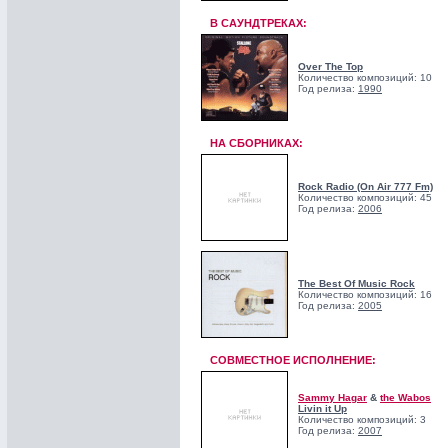
В САУНДТРЕКАХ:
Over The Top
Количество композиций: 10
Год релиза:
1990
НА СБОРНИКАХ:
Rock Radio (On Air 777 Fm)
Количество композиций: 45
Год релиза:
2006
The Best Of Music Rock
Количество композиций: 16
Год релиза:
2005
СОВМЕСТНОЕ ИСПОЛНЕНИЕ:
Sammy Hagar
&
the Wabos
Livin it Up
Количество композиций: 3
Год релиза:
2007