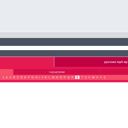
русская mp3 му
саундтреки
1..9
A
B
C
D
E
F
G
H
I
J
K
L
M
N
O
P
Q
R
S
T
U
V
W
X
Y
Z