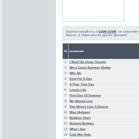
Зарегистрируйтесь в
ОДИН КЛИК
, не заполняя
версии, а также многие другие функции!
№
название
1
I Won't Be Home Tonight
2
West Coast Summer Nights
3
Why Me
4
King For A Day
5
A Fine, Fine Day
6
Lonely Life
7
First Day Of Summer
8
We Wanna Live
9
She Moves Like A Dancer
10
Blue Highway
11
Bedtime Story
12
Burning Bridges
13
What I See
14
Cold War Kids