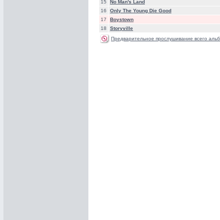
15
No Man's Land
16
Only The Young Die Good
17
Boystown
18
Storyville
Предварительное прослушивание всего альб