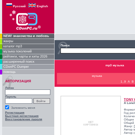
Русский
English
NEW! знакомства и любовь
жанры
Поиск
каталог mp3
музыка поколений
рейтинги, чарты и хиты 2026
расширенный поиск
mp3 музыка
CDonPC Dumper
помощь
музыка
АВТОРИЗАЦИЯ
1..9
A
B
Логин
Пароль
TONY 
A Lonel
Запомнить меня
Формат
Регистрация
Год ре
Быстрая регистрация
Количе
Восстановление пароля
Общее 
Общий 
Жанр:
Автор 
Автор с