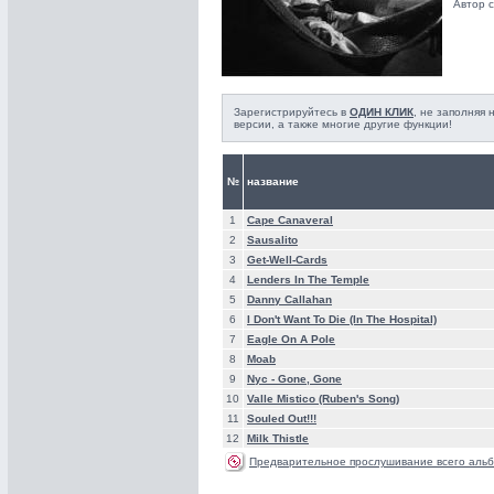
Автор с
Зарегистрируйтесь в
ОДИН КЛИК
, не заполняя
версии, а также многие другие функции!
№
название
1
Cape Canaveral
2
Sausalito
3
Get-Well-Cards
4
Lenders In The Temple
5
Danny Callahan
6
I Don't Want To Die (In The Hospital)
7
Eagle On A Pole
8
Moab
9
Nyc - Gone, Gone
10
Valle Mistico (Ruben's Song)
11
Souled Out!!!
12
Milk Thistle
Предварительное прослушивание всего альб