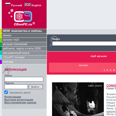
Русский
English
NEW! знакомства и любовь
жанры
Поиск
каталог mp3
музыка поколений
рейтинги, чарты и хиты 2026
расширенный поиск
mp3 музыка
CDonPC Dumper
помощь
музыка
АВТОРИЗАЦИЯ
1..9
A
B
Логин
Пароль
CONO
Conor 
Запомнить меня
Формат
Регистрация
Год ре
Быстрая регистрация
Количе
Восстановление пароля
Общее 
Общий 
Жанр:
народо
Автор 