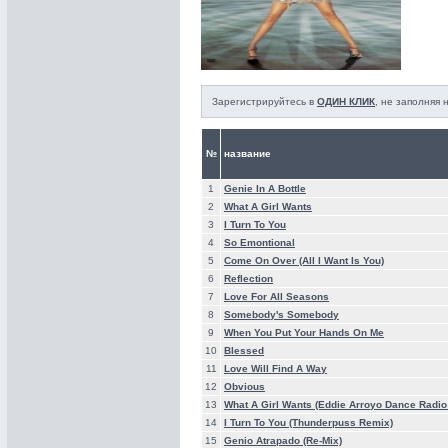
Зарегистрируйтесь в
ОДИН КЛИК
, не заполняя
№
название
1
Genie In A Bottle
2
What A Girl Wants
3
I Turn To You
4
So Emontional
5
Come On Over (All I Want Is You)
6
Reflection
7
Love For All Seasons
8
Somebody's Somebody
9
When You Put Your Hands On Me
10
Blessed
11
Love Will Find A Way
12
Obvious
13
What A Girl Wants (Eddie Arroyo Dance Radio 
14
I Turn To You (Thunderpuss Remix)
15
Genio Atrapado (Re-Mix)