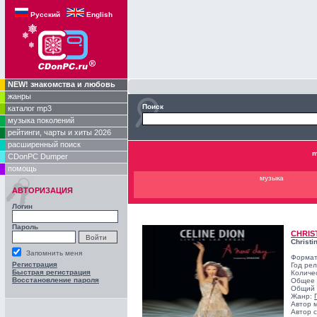
Русский
English
NEW! знакомства и любовь
жанры
Поиск
каталог mp3
музыка поколений
рейтинги, чарты и хиты 2026
расширенный поиск
m
CDonPC Dumper
помощь
музыка
АВТОРИЗАЦИЯ
Логин
Пароль
CHRIS
Christi
Запомнить меня
Формат
Регистрация
Год ре
Быстрая регистрация
Количе
Восстановление пароля
Общее 
Общий 
Жанр:
Автор 
Автор с