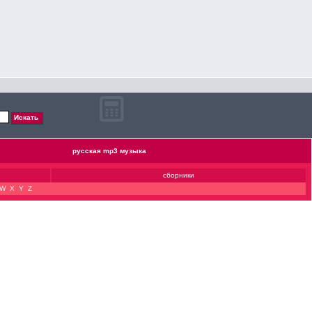
русская mp3 музыка
сборники
W
X
Y
Z