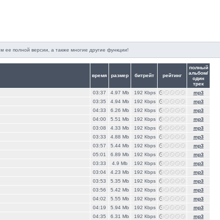
м ее полной версии, а также многие другие функции!
полный
альбом/
время
размер
битрейт
рейтинг
один
трек
03:37
4.97 Mb
192 Кbps
mp3
03:35
4.94 Mb
192 Кbps
mp3
04:33
6.26 Mb
192 Кbps
mp3
04:00
5.51 Mb
192 Кbps
mp3
03:08
4.33 Mb
192 Кbps
mp3
03:33
4.88 Mb
192 Кbps
mp3
03:57
5.44 Mb
192 Кbps
mp3
05:01
6.89 Mb
192 Кbps
mp3
03:33
4.9 Mb
192 Кbps
mp3
03:04
4.23 Mb
192 Кbps
mp3
03:53
5.35 Mb
192 Кbps
mp3
03:56
5.42 Mb
192 Кbps
mp3
04:02
5.55 Mb
192 Кbps
mp3
04:19
5.94 Mb
192 Кbps
mp3
04:35
6.31 Mb
192 Кbps
mp3