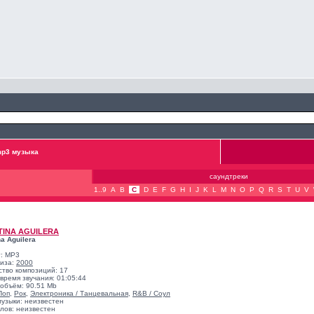
p3 музыка
саундтреки
1..9
A
B
C
D
E
F
G
H
I
J
K
L
M
N
O
P
Q
R
S
T
U
V
TINA AGUILERA
na Aguilera
: MP3
лиза:
2000
ство композиций: 17
время звучания: 01:05:44
объём: 90.51 Mb
Поп
,
Рок
,
Электроника / Танцевальная
,
R&B / Соул
музыки: неизвестен
лов: неизвестен