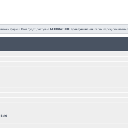
 никаких форм и Вам будет доступно
БЕСПЛАТНОЕ прослушивание
песни перед cкачивание
Edit)