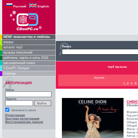
Русский
English
NEW! знакомства и любовь
жанры
Поиск
каталог mp3
музыка поколений
рейтинги, чарты и хиты 2026
расширенный поиск
mp3 музыка
CDonPC Dumper
помощь
музыка
АВТОРИЗАЦИЯ
1..9
A
B
Логин
Пароль
CHRIS
Christi
Запомнить меня
Формат
Регистрация
Год ре
Быстрая регистрация
Количе
Восстановление пароля
Общее 
Общий 
Жанр:
Автор 
Автор с