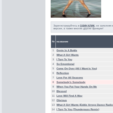
Зарегистрируйтесь в
ОДИН КЛИК
, не заполняя
версии, а также многие другие функции!
№
название
1
Genie In A Bottle
2
What A Girl Wants
3
I Turn To You
4
So Emontional
5
Come On Over (All I Want Is You)
6
Reflection
7
Love For All Seasons
8
Somebody's Somebody
9
When You Put Your Hands On Me
10
Blessed
11
Love Will Find A Way
12
Obvious
13
What A Girl Wants (Eddie Arroyo Dance Radio 
14
I Turn To You (Thunderpuss Remix)