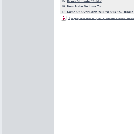
15
Genio Atrapado (Re-Mix)
16
Don't Make Me Love You
17
Come On Over Baby (All I Want Is You) (Radio
Предварительное прослушивание всего альб