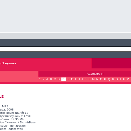
p3 музыка
саундтреки
1..9
A
B
C
D
E
F
G
H
I
J
K
L
M
N
O
P
Q
R
S
T
U
V
LE
: MP3
лиза:
2008
ство композиций: 12
время звучания: 47:30
объём: 62.35 Mb
Рэп / Хип-хоп / Drum&Bass
музыки: неизвестен
лов: неизвестен