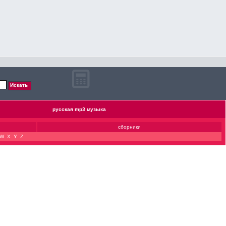
русская mp3 музыка
сборники
W
X
Y
Z