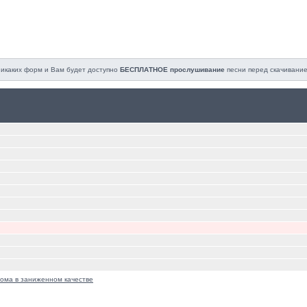
 никаких форм и Вам будет доступно
БЕСПЛАТНОЕ прослушивание
песни перед cкачивание
ома в заниженном качестве