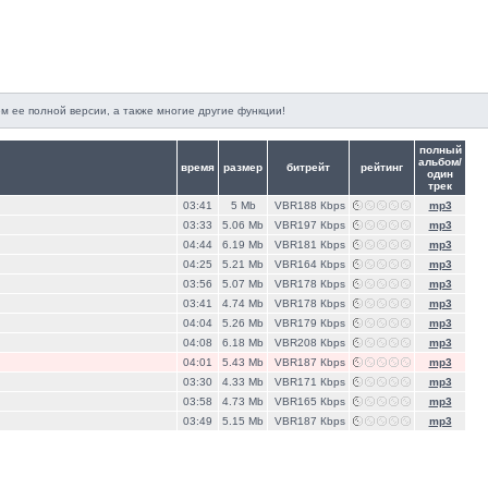
м ее полной версии, а также многие другие функции!
полный
альбом/
время
размер
битрейт
рейтинг
один
трек
03:41
5 Mb
VBR188 Кbps
mp3
03:33
5.06 Mb
VBR197 Кbps
mp3
04:44
6.19 Mb
VBR181 Кbps
mp3
04:25
5.21 Mb
VBR164 Кbps
mp3
03:56
5.07 Mb
VBR178 Кbps
mp3
03:41
4.74 Mb
VBR178 Кbps
mp3
04:04
5.26 Mb
VBR179 Кbps
mp3
04:08
6.18 Mb
VBR208 Кbps
mp3
04:01
5.43 Mb
VBR187 Кbps
mp3
03:30
4.33 Mb
VBR171 Кbps
mp3
03:58
4.73 Mb
VBR165 Кbps
mp3
03:49
5.15 Mb
VBR187 Кbps
mp3