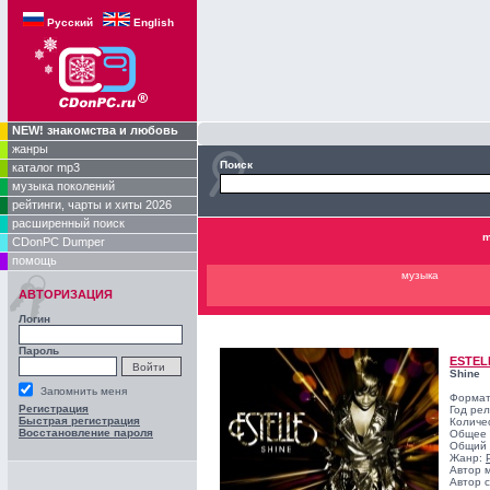
Русский
English
NEW! знакомства и любовь
жанры
Поиск
каталог mp3
музыка поколений
рейтинги, чарты и хиты 2026
расширенный поиск
m
CDonPC Dumper
помощь
музыка
АВТОРИЗАЦИЯ
Логин
Пароль
ESTEL
Shine
Запомнить меня
Формат
Регистрация
Год ре
Быстрая регистрация
Количе
Восстановление пароля
Общее 
Общий 
Жанр:
Автор 
Автор с