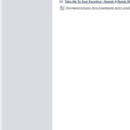
40
Take Me To Your Paradise -
Nowak
&
Randy R
Предварительное прослушивание всего альб