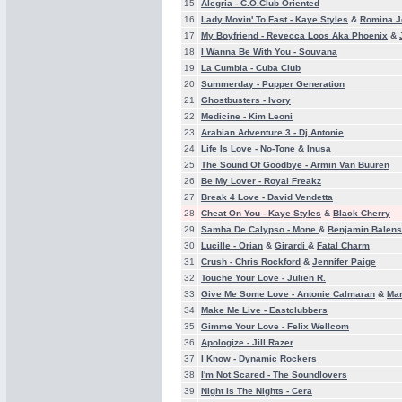
15
Alegria -
C.O.Club Oriented
16
Lady Movin' To Fast -
Kaye Styles
&
Romina J
17
My Boyfriend -
Revecca Loos Aka Phoenix
&
18
I Wanna Be With You -
Souvana
19
La Cumbia -
Cuba Club
20
Summerday -
Pupper Generation
21
Ghostbusters -
Ivory
22
Medicine -
Kim Leoni
23
Arabian Adventure 3 -
Dj Antonie
24
Life Is Love -
No-Tone
&
Inusa
25
The Sound Of Goodbye -
Armin Van Buuren
26
Be My Lover -
Royal Freakz
27
Break 4 Love -
David Vendetta
28
Cheat On You -
Kaye Styles
&
Black Cherry
29
Samba De Calypso -
Mone
&
Benjamin Balens
30
Lucille -
Orian
&
Girardi
&
Fatal Charm
31
Crush -
Chris Rockford
&
Jennifer Paige
32
Touche Your Love -
Julien R.
33
Give Me Some Love -
Antonie Calmaran
&
Mar
34
Make Me Live -
Eastclubbers
35
Gimme Your Love -
Felix Wellcom
36
Apologize -
Jill Razer
37
I Know -
Dynamic Rockers
38
I'm Not Scared -
The Soundlovers
39
Night Is The Nights -
Cera