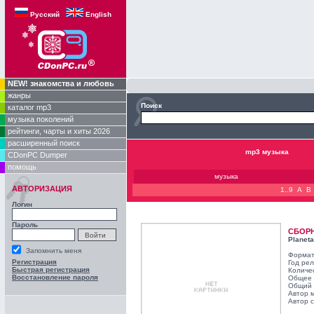
Русский
English
NEW! знакомства и любовь
жанры
Поиск
каталог mp3
музыка поколений
рейтинги, чарты и хиты 2026
расширенный поиск
mp3 музыка
CDonPC Dumper
помощь
музыка
АВТОРИЗАЦИЯ
1..9
A
B
Логин
Пароль
СБОР
Planeta
Запомнить меня
Формат
Регистрация
Год ре
Быстрая регистрация
Количе
Восстановление пароля
Общее 
Общий 
Автор 
Автор с