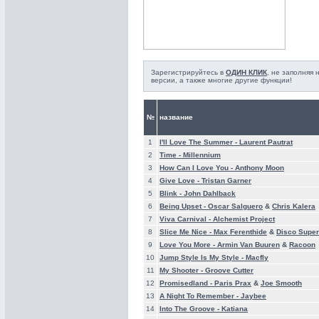
Зарегистрируйтесь в
ОДИН КЛИК
, не заполняя
версии, а также многие другие функции!
№
название
1
I'll Love The Summer -
Laurent Pautrat
2
Time -
Millennium
3
How Can I Love You -
Anthony Moon
4
Give Love -
Tristan Garner
5
Blink -
John Dahlback
6
Being Upset -
Oscar Salguero
&
Chris Kalera
7
Viva Carnival -
Alchemist Project
8
Slice Me Nice -
Max Ferenthide
&
Disco Super
9
Love You More -
Armin Van Buuren
&
Racoon
10
Jump Style Is My Style -
Macfly
11
My Shooter -
Groove Cutter
12
Promisedland -
Paris Prax
&
Joe Smooth
13
A Night To Remember -
Jaybee
14
Into The Groove -
Katiana