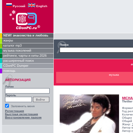
Русский
English
NEW! знакомства и любовь
жанры
Поиск
каталог mp3
музыка поколений
рейтинги, чарты и хиты 2026
расширенный поиск
m
CDonPC Dumper
помощь
музыка
АВТОРИЗАЦИЯ
Логин
Пароль
MICHA
Thrille
Запомнить меня
Формат
Регистрация
Год ре
Быстрая регистрация
Количе
Восстановление пароля
Общее 
Общий 
Жанр:
Автор 
Автор с