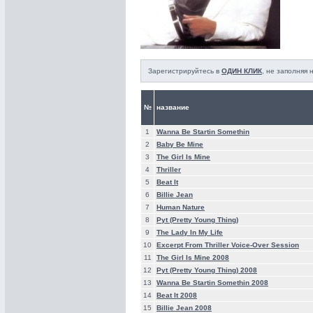
Зарегистрируйтесь в
ОДИН КЛИК
, не заполняя
№
название
1
Wanna Be Startin Somethin
2
Baby Be Mine
3
The Girl Is Mine
4
Thriller
5
Beat It
6
Billie Jean
7
Human Nature
8
Pyt (Pretty Young Thing)
9
The Lady In My Life
10
Excerpt From Thriller Voice-Over Session
11
The Girl Is Mine 2008
12
Pyt (Pretty Young Thing) 2008
13
Wanna Be Startin Somethin 2008
14
Beat It 2008
15
Billie Jean 2008