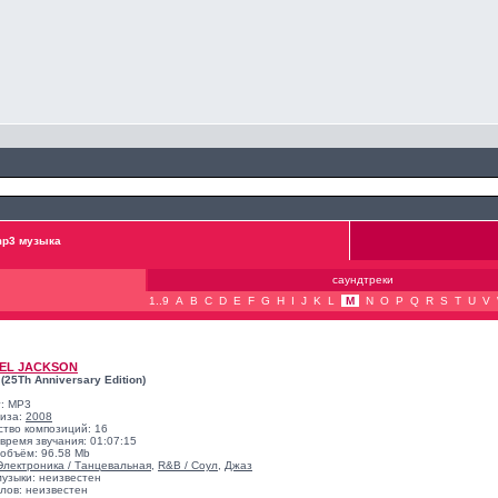
p3 музыка
саундтреки
1..9
A
B
C
D
E
F
G
H
I
J
K
L
M
N
O
P
Q
R
S
T
U
V
EL JACKSON
r (25Th Anniversary Edition)
: MP3
лиза:
2008
ство композиций: 16
время звучания: 01:07:15
объём: 96.58 Mb
Электроника / Танцевальная
,
R&B / Соул
,
Джаз
музыки: неизвестен
лов: неизвестен