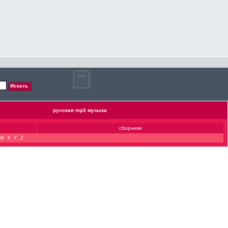
русская mp3 музыка
сборники
W
X
Y
Z