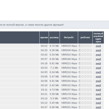
м ее полной версии, а также многие другие функции!
полный
альбом/
время
размер
битрейт
рейтинг
один
трек
06:02
9.74 Mb
VBR225 Кbps
mp3
04:20
6.39 Mb
VBR206 Кbps
mp3
03:42
5.34 Mb
VBR202 Кbps
mp3
05:57
8.36 Mb
VBR196 Кbps
mp3
04:18
6.81 Mb
VBR221 Кbps
mp3
04:53
7.1 Mb
VBR203 Кbps
mp3
04:05
6.34 Mb
VBR216 Кbps
mp3
03:58
5.47 Mb
VBR192 Кbps
mp3
04:58
6.91 Mb
VBR194 Кbps
mp3
00:24
0.42 Mb
VBR142 Кbps
mp3
03:11
4.73 Mb
VBR207 Кbps
mp3
04:21
5.59 Mb
VBR179 Кbps
mp3
04:14
5.3 Mb
VBR175 Кbps
mp3
04:12
5.45 Mb
VBR181 Кbps
mp3
04:37
6.66 Mb
VBR201 Кbps
mp3