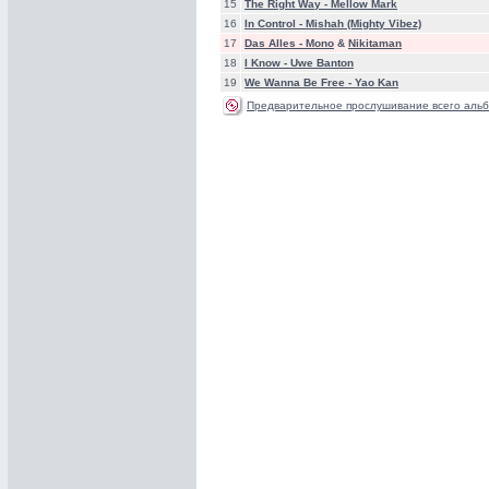
15
The Right Way -
Mellow Mark
16
In Control -
Mishah (Mighty Vibez)
17
Das Alles -
Mono
&
Nikitaman
18
I Know -
Uwe Banton
19
We Wanna Be Free -
Yao Kan
Предварительное прослушивание всего альб