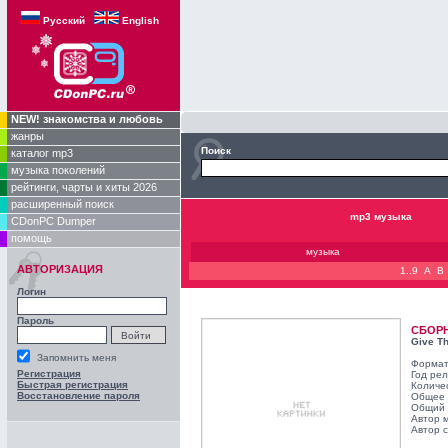
Русский
English
NEW! знакомства и любовь
жанры
Поиск
каталог mp3
музыка поколений
рейтинги, чарты и хиты 2026
расширенный поиск
mp3 музыка
CDonPC Dumper
помощь
музыка
АВТОРИЗАЦИЯ
1..9
A
B
Логин
Пароль
СБОР
Give T
Запомнить меня
Формат
Регистрация
Год ре
Быстрая регистрация
Количе
Восстановление пароля
Общее 
Общий 
Автор 
Автор с