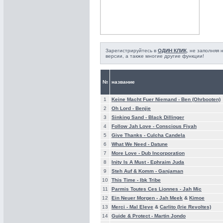
Зарегистрируйтесь в
ОДИН КЛИК
, не заполняя
версии, а также многие другие функции!
№
название
1
Keine Macht Fuer Niemand -
Ben (Ohrbooten)
2
Oh Lord -
Benjie
3
Sinking Sand -
Black Dillinger
4
Follow Jah Love -
Conscious Fiyah
5
Give Thanks -
Culcha Candela
6
What We Need -
Datune
7
More Love -
Dub Incorporation
8
Inity Is A Must -
Ephraim Juda
9
Steh Auf & Komm -
Ganjaman
10
This Time -
Ibk Tribe
11
Parmis Toutes Ces Lionnes -
Jah Mic
12
Ein Neuer Morgen -
Jah Meek
&
Kimoe
13
Merci -
Mal Eleve
&
Carlito (Irie Revoltes)
14
Guide & Protect -
Martin Jondo