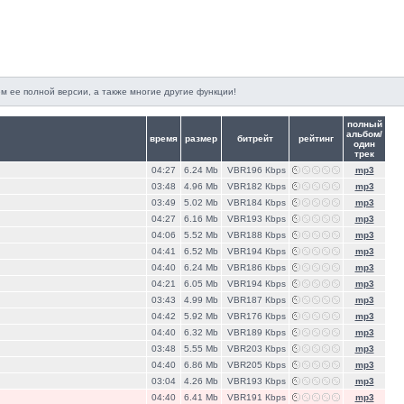
м ее полной версии, а также многие другие функции!
полный
альбом/
время
размер
битрейт
рейтинг
один
трек
04:27
6.24 Mb
VBR196 Кbps
mp3
03:48
4.96 Mb
VBR182 Кbps
mp3
03:49
5.02 Mb
VBR184 Кbps
mp3
04:27
6.16 Mb
VBR193 Кbps
mp3
04:06
5.52 Mb
VBR188 Кbps
mp3
04:41
6.52 Mb
VBR194 Кbps
mp3
04:40
6.24 Mb
VBR186 Кbps
mp3
04:21
6.05 Mb
VBR194 Кbps
mp3
03:43
4.99 Mb
VBR187 Кbps
mp3
04:42
5.92 Mb
VBR176 Кbps
mp3
04:40
6.32 Mb
VBR189 Кbps
mp3
03:48
5.55 Mb
VBR203 Кbps
mp3
04:40
6.86 Mb
VBR205 Кbps
mp3
03:04
4.26 Mb
VBR193 Кbps
mp3
04:40
6.41 Mb
VBR191 Кbps
mp3