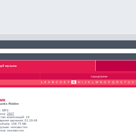
p3 музыка
саундтреки
1..9
A
B
C
D
E
F
G
H
I
J
K
L
M
N
O
P
Q
R
S
T
U
V
НИК
hanks Riddim
: MP3
лиза:
2007
ство композиций: 19
время звучания: 01:19:48
объём: 108.75 Mb
музыки: неизвестен
лов: неизвестен