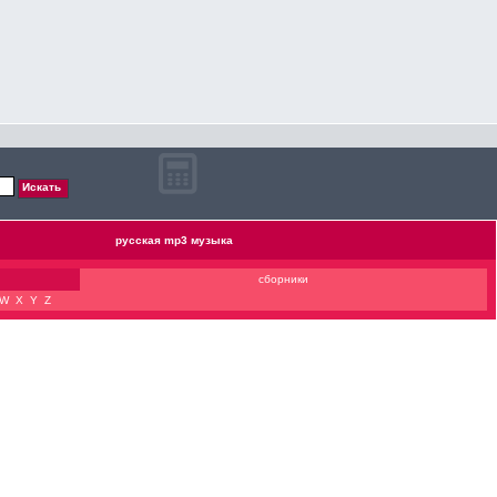
русская mp3 музыка
сборники
W
X
Y
Z