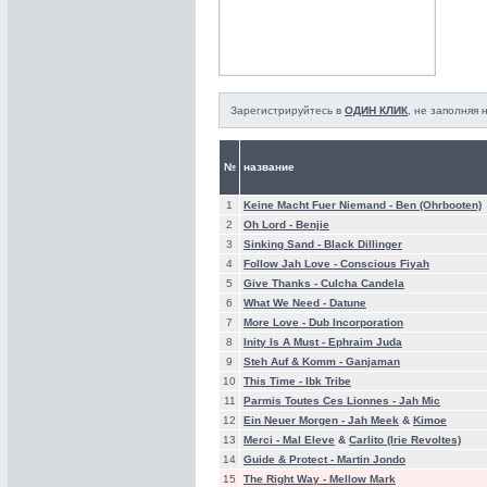
Зарегистрируйтесь в
ОДИН КЛИК
, не заполняя
№
название
1
Keine Macht Fuer Niemand -
Ben (Ohrbooten)
2
Oh Lord -
Benjie
3
Sinking Sand -
Black Dillinger
4
Follow Jah Love -
Conscious Fiyah
5
Give Thanks -
Culcha Candela
6
What We Need -
Datune
7
More Love -
Dub Incorporation
8
Inity Is A Must -
Ephraim Juda
9
Steh Auf & Komm -
Ganjaman
10
This Time -
Ibk Tribe
11
Parmis Toutes Ces Lionnes -
Jah Mic
12
Ein Neuer Morgen -
Jah Meek
&
Kimoe
13
Merci -
Mal Eleve
&
Carlito (Irie Revoltes)
14
Guide & Protect -
Martin Jondo
15
The Right Way -
Mellow Mark