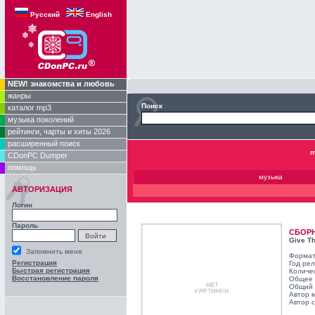
Русский
English
NEW! знакомства и любовь
жанры
Поиск
каталог mp3
музыка поколений
рейтинги, чарты и хиты 2026
расширенный поиск
m
CDonPC Dumper
помощь
музыка
АВТОРИЗАЦИЯ
Логин
Пароль
СБОР
Give T
Запомнить меня
Формат
Регистрация
Год ре
Быстрая регистрация
Количе
Восстановление пароля
Общее 
Общий 
Автор 
Автор с