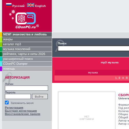
Русский
English
NEW! знакомства и любовь
жанры
Поиск
каталог mp3
музыка поколений
рейтинги, чарты и хиты 2026
расширенный поиск
mp3 музыка
CDonPC Dumper
помощь
музыка
АВТОРИЗАЦИЯ
1..9
A
B
Логин
Пароль
СБОР
Univers
Запомнить меня
Формат
Регистрация
Год ре
Быстрая регистрация
Количе
Восстановление пароля
Общее 
Общий 
Автор 
Автор с