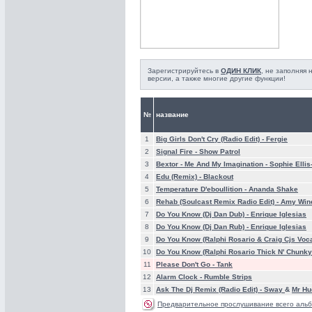
Зарегистрируйтесь в
ОДИН КЛИК
, не заполняя
версии, а также многие другие функции!
№
название
1
Big Girls Don't Cry (Radio Edit) -
Fergie
2
Signal Fire -
Show Patrol
3
Bextor - Me And My Imagination -
Sophie Ellis
4
Edu (Remix) -
Blackout
5
Temperature D'eboullition -
Ananda Shake
6
Rehab (Soulcast Remix Radio Edit) -
Amy Win
7
Do You Know (Dj Dan Dub) -
Enrique Iglesias
8
Do You Know (Dj Dan Rub) -
Enrique Iglesias
9
Do You Know (Ralphi Rosario & Craig Cjs Voca
10
Do You Know (Ralphi Rosario Thick N' Chunky
11
Please Don't Go -
Tank
12
Alarm Clock -
Rumble Strips
13
Ask The Dj Remix (Radio Edit) -
Sway
&
Mr Hu
Предварительное прослушивание всего альб