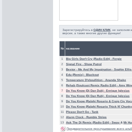
Зарегистрируйтесь в
ОДИН КЛИК
, не заполняя
версии, а также многие другие функции!
№
название
1
Big Girls Don't Cry (Radio Edit) -
Fergie
2
Signal Fire -
Show Patrol
3
Bextor - Me And My Imagination -
Sophie Ellis
4
Edu (Remix) -
Blackout
5
Temperature D'eboullition -
Ananda Shake
6
Rehab (Soulcast Remix Radio Edit) -
Amy Win
7
Do You Know (Dj Dan Dub) -
Enrique Iglesias
8
Do You Know (Dj Dan Rub) -
Enrique Iglesias
9
Do You Know (Ralphi Rosario & Craig Cjs Voca
10
Do You Know (Ralphi Rosario Thick N' Chunky
11
Please Don't Go -
Tank
12
Alarm Clock -
Rumble Strips
13
Ask The Dj Remix (Radio Edit) -
Sway
&
Mr Hu
Предварительное прослушивание всего альб