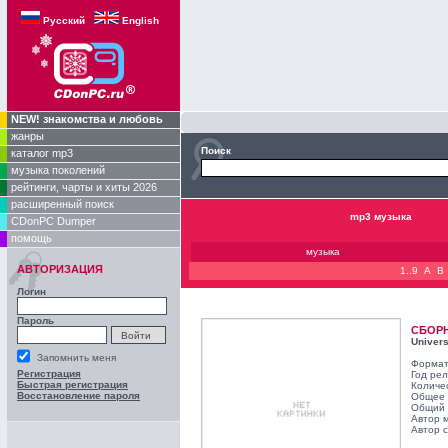
Русский
English
NEW! знакомства и любовь
жанры
Поиск
каталог mp3
музыка поколений
рейтинги, чарты и хиты 2026
расширенный поиск
mp3 музыка
CDonPC Dumper
помощь
музыка
АВТОРИЗАЦИЯ
1..9
A
B
Логин
Пароль
СБОР
Univers
Запомнить меня
Формат
Регистрация
Год ре
Быстрая регистрация
Количе
Восстановление пароля
Общее 
Общий 
Автор 
Автор с