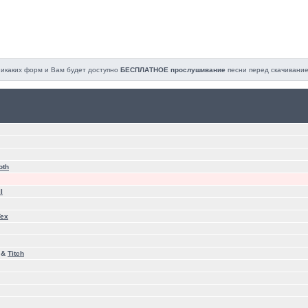
 никаких форм и Вам будет доступно
БЕСПЛАТНОЕ прослушивание
песни перед cкачивание
oth
l
Tex
&
Titch