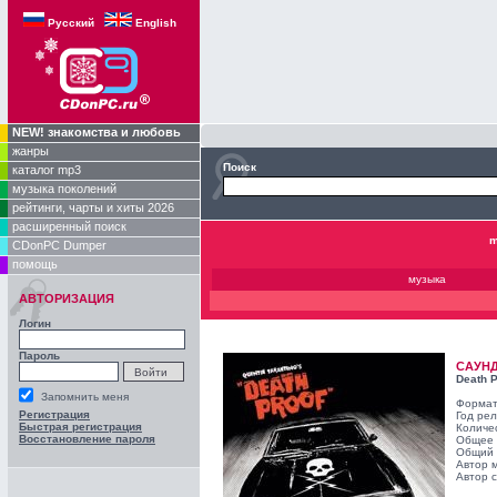
Русский
English
NEW! знакомства и любовь
жанры
Поиск
каталог mp3
музыка поколений
рейтинги, чарты и хиты 2026
расширенный поиск
m
CDonPC Dumper
помощь
музыка
АВТОРИЗАЦИЯ
Логин
Пароль
САУН
Death P
Запомнить меня
Формат
Регистрация
Год ре
Быстрая регистрация
Количе
Восстановление пароля
Общее 
Общий 
Автор 
Автор с