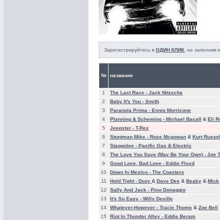
Зарегистрируйтесь в
ОДИН КЛИК
, не заполняя
№
название
1
The Last Race -
Jack Nitzsche
2
Baby It's You -
Smith
3
Paranoia Prima -
Ennio Morricone
4
Planning & Scheming -
Michael Bacall
&
Eli R
5
Jeepster -
T-Rex
6
Stuntman Mike -
Rose Mcgowan
&
Kurt Russel
7
Staggolee -
Pacific Gas & Electric
8
The Love You Save (May Be Your Own) -
Joe 
9
Good Love, Bad Love -
Eddie Floyd
10
Down In Mexico -
The Coasters
11
Hold Tight -
Dozy
&
Dave Dee
&
Beaky
&
Mick
12
Sally And Jack -
Pino Donaggio
13
It's So Easy -
Willy Deville
14
Whatever-However -
Tracie Thoms
&
Zoe Bell
15
Riot In Thunder Alley -
Eddie Beram