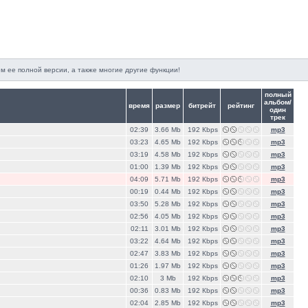
м ее полной версии, а также многие другие функции!
полный
альбом/
время
размер
битрейт
рейтинг
один
трек
02:39
3.66 Mb
192 Кbps
mp3
03:23
4.65 Mb
192 Кbps
mp3
03:19
4.58 Mb
192 Кbps
mp3
01:00
1.39 Mb
192 Кbps
mp3
04:09
5.71 Mb
192 Кbps
mp3
00:19
0.44 Mb
192 Кbps
mp3
03:50
5.28 Mb
192 Кbps
mp3
02:56
4.05 Mb
192 Кbps
mp3
02:11
3.01 Mb
192 Кbps
mp3
03:22
4.64 Mb
192 Кbps
mp3
02:47
3.83 Mb
192 Кbps
mp3
01:26
1.97 Mb
192 Кbps
mp3
02:10
3 Mb
192 Кbps
mp3
00:36
0.83 Mb
192 Кbps
mp3
02:04
2.85 Mb
192 Кbps
mp3