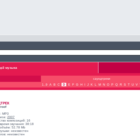
p3 музыка
саундтреки
1..9
A
B
C
D
E
F
G
H
I
J
K
L
M
N
O
P
Q
R
S
T
U
V
ДТРЕК
roof
: MP3
лиза:
2007
ство композиций: 16
время звучания: 38:18
объём: 52.78 Mb
музыки: неизвестен
лов: неизвестен