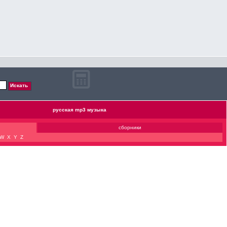
русская mp3 музыка
сборники
W
X
Y
Z