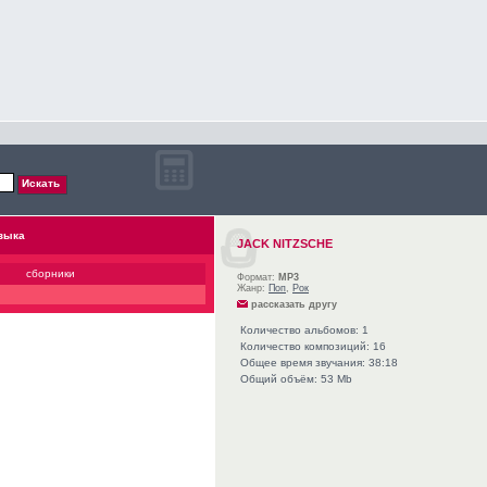
зыка
JACK NITZSCHE
сборники
Формат:
MP3
Жанр:
Поп
,
Рок
рассказать другу
Количество альбомов: 1
Количество композиций: 16
Общее время звучания: 38:18
Общий объём: 53 Mb