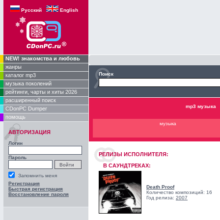
Русский
English
NEW! знакомства и любовь
жанры
Поиск
каталог mp3
музыка поколений
рейтинги, чарты и хиты 2026
расширенный поиск
mp3 музыка
CDonPC Dumper
помощь
музыка
АВТОРИЗАЦИЯ
Логин
РЕЛИЗЫ ИCПОЛНИТЕЛЯ:
Пароль
В САУНДТРЕКАХ:
Запомнить меня
Регистрация
Death Proof
Быстрая регистрация
Количество композиций: 16
Восстановление пароля
Год релиза:
2007