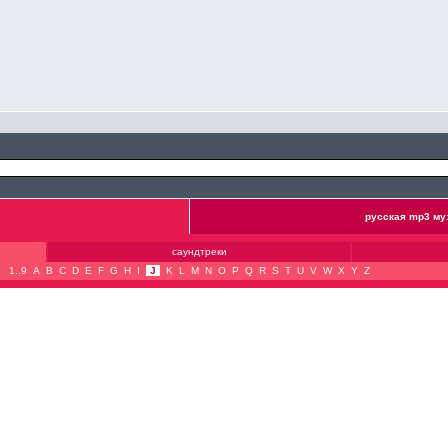
русская mp3 му
саундтреки
1..9
A
B
C
D
E
F
G
H
I
J
K
L
M
N
O
P
Q
R
S
T
U
V
W
X
Y
Z