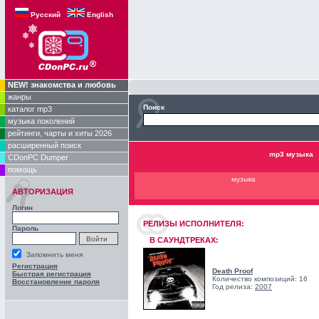
Русский
English
NEW! знакомства и любовь
жанры
Поиск
каталог mp3
музыка поколений
рейтинги, чарты и хиты 2026
расширенный поиск
mp3 музыка
CDonPC Dumper
помощь
музыка
АВТОРИЗАЦИЯ
Логин
РЕЛИЗЫ ИCПОЛНИТЕЛЯ:
Пароль
В САУНДТРЕКАХ:
Запомнить меня
Регистрация
Death Proof
Быстрая регистрация
Количество композиций: 16
Восстановление пароля
Год релиза:
2007