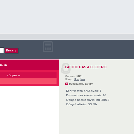
зыка
PACIFIC GAS & ELECTRIC
сборники
Формат:
MP3
Жанр:
Поп
,
Рок
рассказать другу
Количество альбомов: 1
Количество композиций: 16
Общее время звучания: 38:18
Общий объём: 53 Mb