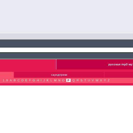
русская mp3 му
саундтреки
1..9
A
B
C
D
E
F
G
H
I
J
K
L
M
N
O
P
Q
R
S
T
U
V
W
X
Y
Z