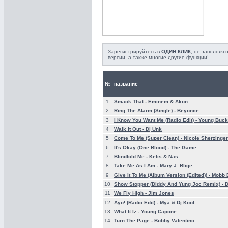
Зарегистрируйтесь в
ОДИН КЛИК
, не заполняя
версии, а также многие другие функции!
№
название
1
Smack That -
Eminem
&
Akon
2
Ring The Alarm (Single) -
Beyonce
3
I Know You Want Me (Radio Edit) -
Young Buck
4
Walk It Out -
Dj Unk
5
Come To Me (Super Clean) -
Nicole Sherzinger
6
It's Okay (One Blood) -
The Game
7
Blindfold Me -
Kelis
&
Nas
8
Take Me As I Am -
Mary J. Blige
9
Give It To Me (Album Version (Edited)) -
Mobb 
10
Show Stopper (Diddy And Yung Joc Remix) -
D
11
We Fly High -
Jim Jones
12
Ayo! (Radio Edit) -
Mya
&
Dj Kool
13
What It Iz -
Young Capone
14
Turn The Page -
Bobby Valentino