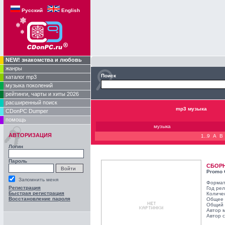
Русский
English
NEW! знакомства и любовь
жанры
Поиск
каталог mp3
музыка поколений
рейтинги, чарты и хиты 2026
расширенный поиск
mp3 музыка
CDonPC Dumper
помощь
музыка
АВТОРИЗАЦИЯ
1..9
A
B
Логин
Пароль
СБОР
Promo 
Запомнить меня
Формат
Регистрация
Год ре
Быстрая регистрация
Количе
Восстановление пароля
Общее 
Общий 
Автор 
Автор с