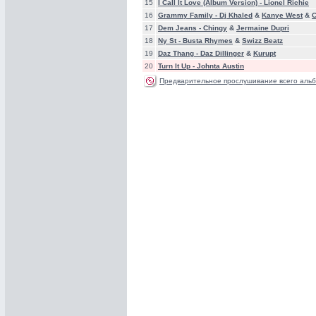
15
I Call It Love (Album Version) -
Lionel Richie
16
Grammy Family -
Dj Khaled
&
Kanye West
&
17
Dem Jeans -
Chingy
&
Jermaine Dupri
18
Ny St -
Busta Rhymes
&
Swizz Beatz
19
Daz Thang -
Daz Dillinger
&
Kurupt
20
Turn It Up -
Johnta Austin
Предварительное прослушивание всего альб