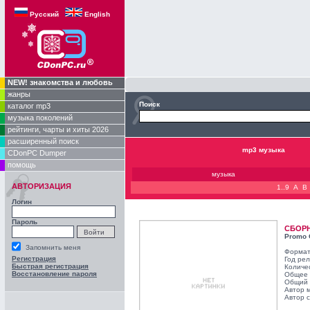
Русский
English
NEW! знакомства и любовь
жанры
Поиск
каталог mp3
музыка поколений
рейтинги, чарты и хиты 2026
расширенный поиск
mp3 музыка
CDonPC Dumper
помощь
музыка
АВТОРИЗАЦИЯ
1..9
A
B
Логин
Пароль
СБОР
Promo 
Запомнить меня
Формат
Регистрация
Год ре
Быстрая регистрация
Количе
Восстановление пароля
Общее 
Общий 
Автор 
Автор с