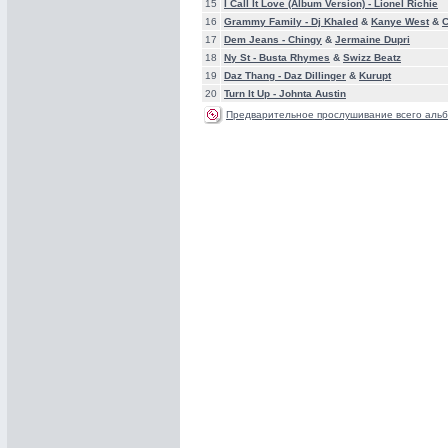
15
I Call It Love (Album Version) -
Lionel Richie
16
Grammy Family -
Dj Khaled
&
Kanye West
&
17
Dem Jeans -
Chingy
&
Jermaine Dupri
18
Ny St -
Busta Rhymes
&
Swizz Beatz
19
Daz Thang -
Daz Dillinger
&
Kurupt
20
Turn It Up -
Johnta Austin
Предварительное прослушивание всего альб