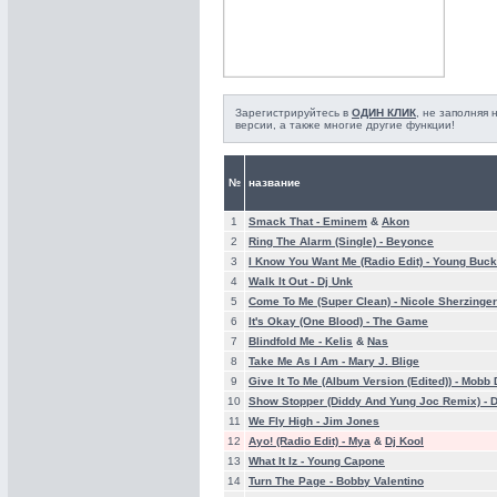
Зарегистрируйтесь в
ОДИН КЛИК
, не заполняя
версии, а также многие другие функции!
№
название
1
Smack That -
Eminem
&
Akon
2
Ring The Alarm (Single) -
Beyonce
3
I Know You Want Me (Radio Edit) -
Young Buck
4
Walk It Out -
Dj Unk
5
Come To Me (Super Clean) -
Nicole Sherzinger
6
It's Okay (One Blood) -
The Game
7
Blindfold Me -
Kelis
&
Nas
8
Take Me As I Am -
Mary J. Blige
9
Give It To Me (Album Version (Edited)) -
Mobb 
10
Show Stopper (Diddy And Yung Joc Remix) -
D
11
We Fly High -
Jim Jones
12
Ayo! (Radio Edit) -
Mya
&
Dj Kool
13
What It Iz -
Young Capone
14
Turn The Page -
Bobby Valentino