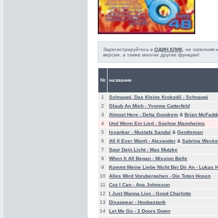
Зарегистрируйтесь в
ОДИН КЛИК
, не заполняя
версии, а также многие другие функции!
№
название
1
Schnappi, Das Kleine Krokodil -
Schnappi
2
Glaub An Mich -
Yvonne Catterfeld
3
Almost Here -
Delta Goodrem
&
Brian McFadd
4
Und Wenn Ein Lied -
Soehne Mannheims
5
Isyankar -
Mustafa Sandal
&
Gentleman
6
All (I Ever Want) -
Alexander
&
Sabrina Wecke
7
Spur Dein Licht -
Max Mutzke
8
When It All Began -
Mission Belle
9
Kommt Meine Liebe Nicht Bei Dir An -
Lukas H
10
Alles Wird Vorubergehen -
Die Toten Hosen
11
Coz I Can -
Ana Johnsson
12
I Just Wanna Live -
Good Charlotte
13
Disappear -
Hoobastank
14
Let Me Go -
3 Doors Down