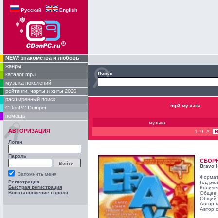
Русский
English
NEW! знакомства и любовь
жанры
Поиск
каталог mp3
музыка поколений
рейтинги, чарты и хиты 2026
расширенный поиск
mp3 музыка
CDonPC Dumper
помощь
музыка
АВТОРИЗАЦИЯ
1..9
A
B
Логин
Пароль
СБОР
Bravo H
Запомнить меня
Формат
Регистрация
Год ре
Быстрая регистрация
Количе
Восстановление пароля
Общее 
Общий 
Автор 
Автор с