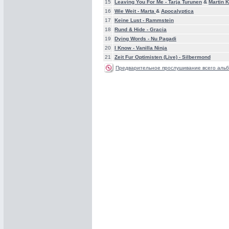
15
Leaving You For Me -
Tarja Turunen
&
Martin K
16
Wie Weit -
Marta
&
Apocalyptica
17
Keine Lust -
Rammstein
18
Rund & Hide -
Gracia
19
Dying Words -
Nu Pagadi
20
I Know -
Vanilla Ninja
21
Zeit Fur Optimisten (Live) -
Silbermond
Предварительное прослушивание всего альб