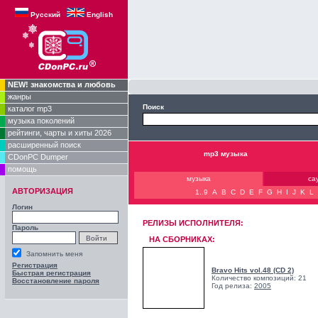
Русский
English
NEW! знакомства и любовь
жанры
Поиск
каталог mp3
музыка поколений
рейтинги, чарты и хиты 2026
расширенный поиск
mp3 музыка
CDonPC Dumper
помощь
музыка
са
АВТОРИЗАЦИЯ
1..9
A
B
C
D
E
F
G
H
I
J
K
L
Логин
РЕЛИЗЫ ИCПОЛНИТЕЛЯ:
Пароль
НА СБОРНИКАХ:
Запомнить меня
Регистрация
Bravo Hits vol.48 (CD 2)
Быстрая регистрация
Количество композиций: 21
Восстановление пароля
Год релиза:
2005