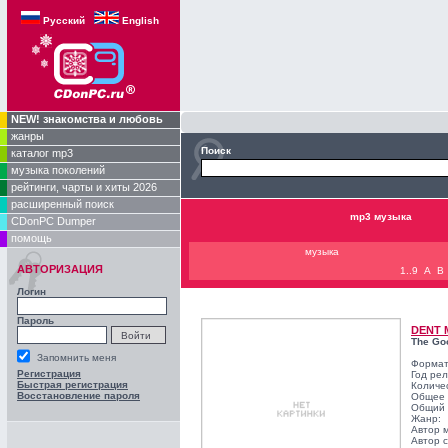
Русский
English
NEW! знакомства и любовь
жанры
Поиск
каталог mp3
музыка поколений
рейтинги, чарты и хиты 2026
расширенный поиск
mp3 музыка
CDonPC Dumper
помощь
музыка
АВТОРИЗАЦИЯ
1..9
A
B
Логин
Пароль
DENT 
The Goo
Запомнить меня
Формат
Регистрация
Год ре
Быстрая регистрация
Количе
Восстановление пароля
Общее 
Общий 
Жанр:
Автор 
Автор с