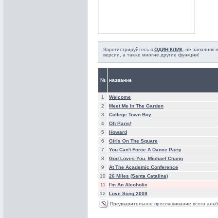
Зарегистрируйтесь в
ОДИН КЛИК
, не заполняя
версии, а также многие другие функции!
№
название
1
Welcome
2
Meet Me In The Garden
3
College Town Boy
4
Oh Paris!
5
Howard
6
Girls On The Square
7
You Can't Force A Dance Party
8
God Loves You, Michael Chang
9
At The Academic Conference
10
26 Miles (Santa Catalina)
11
I'm An Alcoholic
12
Love Song 2009
Предварительное прослушивание всего альб