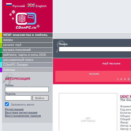
Русский
English
NEW! знакомства и любовь
жанры
Поиск
каталог mp3
музыка поколений
рейтинги, чарты и хиты 2026
расширенный поиск
mp3 музыка
CDonPC Dumper
помощь
музыка
АВТОРИЗАЦИЯ
1..9
A
B
Логин
Пароль
DENT 
The Goo
Запомнить меня
Формат
Регистрация
Год ре
Быстрая регистрация
Количе
Восстановление пароля
Общее 
Общий 
Жанр:
Автор 
Автор с