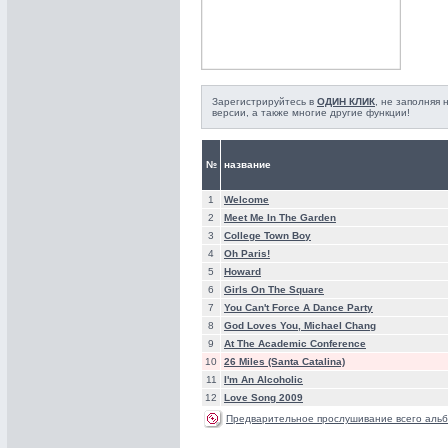
Зарегистрируйтесь в
ОДИН КЛИК
, не заполняя
версии, а также многие другие функции!
№
название
1
Welcome
2
Meet Me In The Garden
3
College Town Boy
4
Oh Paris!
5
Howard
6
Girls On The Square
7
You Can't Force A Dance Party
8
God Loves You, Michael Chang
9
At The Academic Conference
10
26 Miles (Santa Catalina)
11
I'm An Alcoholic
12
Love Song 2009
Предварительное прослушивание всего альб