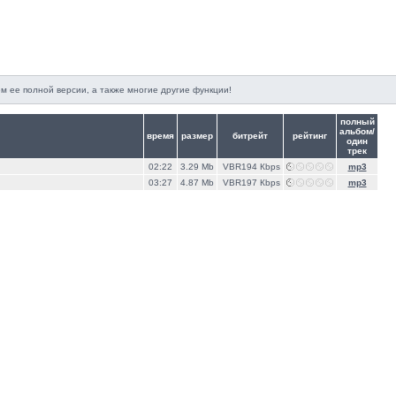
м ее полной версии, а также многие другие функции!
полный
альбом/
время
размер
битрейт
рейтинг
один
трек
02:22
3.29 Mb
VBR194 Кbps
mp3
03:27
4.87 Mb
VBR197 Кbps
mp3