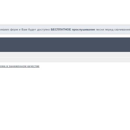
 никаких форм и Вам будет доступно
БЕСПЛАТНОЕ прослушивание
песни перед cкачивание
ома в заниженном качестве