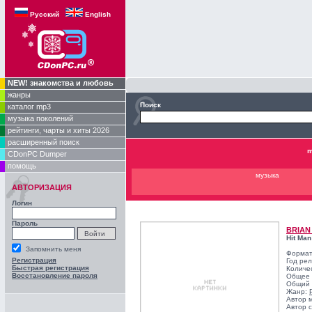
Русский
English
NEW! знакомства и любовь
жанры
Поиск
каталог mp3
музыка поколений
рейтинги, чарты и хиты 2026
расширенный поиск
m
CDonPC Dumper
помощь
музыка
АВТОРИЗАЦИЯ
Логин
Пароль
BRIAN
Hit Man
Запомнить меня
Формат
Регистрация
Год ре
Быстрая регистрация
Количе
Восстановление пароля
Общее 
Общий 
Жанр:
Автор 
Автор с