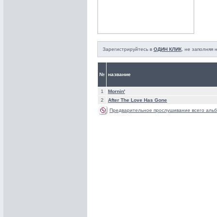
Зарегистрируйтесь в
ОДИН КЛИК
, не заполняя
№
название
1
Mornin'
2
After The Love Has Gone
Предварительное прослушивание всего альб