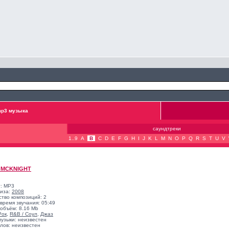
p3 музыка
саундтреки
1..9
A
B
C
D
E
F
G
H
I
J
K
L
M
N
O
P
Q
R
S
T
U
V
 MCKNIGHT
: MP3
лиза:
2008
ство композиций: 2
время звучания: 05:49
объём: 8.16 Mb
Рок
,
R&B / Соул
,
Джаз
музыки: неизвестен
лов: неизвестен