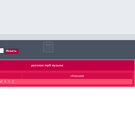
русская mp3 музыка
сборники
W
X
Y
Z