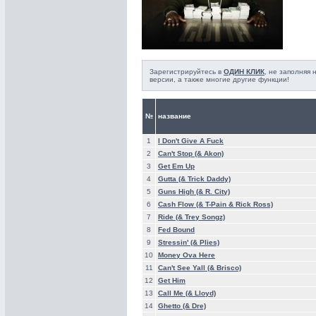
Зарегистрируйтесь в
ОДИН КЛИК
, не заполняя
версии, а также многие другие функции!
№
название
1
I Don't Give A Fuck
2
Can't Stop (& Akon)
3
Get Em Up
4
Gutta (& Trick Daddy)
5
Guns High (& R. City)
6
Cash Flow (& T-Pain & Rick Ross)
7
Ride (& Trey Songz)
8
Fed Bound
9
Stressin' (& Plies)
10
Money Ova Here
11
Can't See Yall (& Brisco)
12
Get Him
13
Call Me (& Lloyd)
14
Ghetto (& Dre)