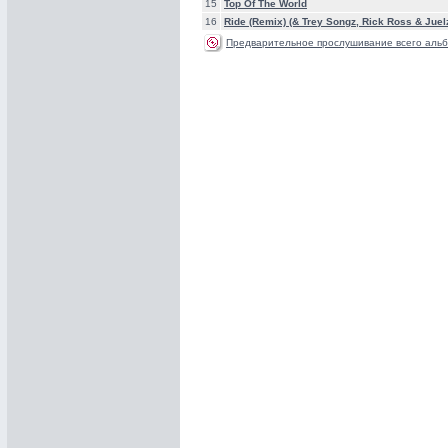
15
Top Of The World
16
Ride (Remix) (& Trey Songz, Rick Ross & Juel
Предварительное прослушивание всего альб