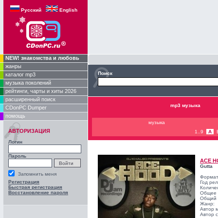
Русский
English
NEW! знакомства и любовь
жанры
Поиск
каталог mp3
музыка поколений
рейтинги, чарты и хиты 2026
расширенный поиск
mp3 музыка
CDonPC Dumper
помощь
музыка
АВТОРИЗАЦИЯ
1..9
A
Логин
Пароль
ACE 
Gutta
Запомнить меня
Формат
Регистрация
Год ре
Быстрая регистрация
Количе
Восстановление пароля
Общее 
Общий 
Жанр:
Автор 
Автор с