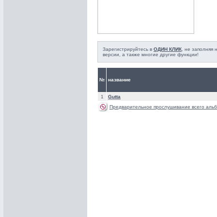
Зарегистрируйтесь в
ОДИН КЛИК
, не заполняя
версии, а также многие другие функции!
№
название
1
Gutta
Предварительное прослушивание всего альб