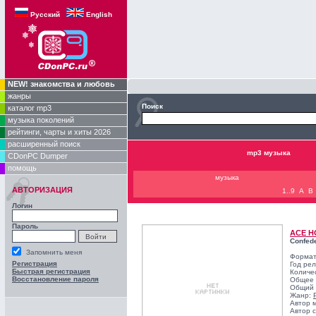
Русский
English
NEW! знакомства и любовь
жанры
Поиск
каталог mp3
музыка поколений
рейтинги, чарты и хиты 2026
расширенный поиск
mp3 музыка
CDonPC Dumper
помощь
музыка
АВТОРИЗАЦИЯ
1..9
A
B
Логин
Пароль
ACE 
Confed
Запомнить меня
Формат
Регистрация
Год ре
Быстрая регистрация
Количе
Восстановление пароля
Общее 
Общий 
Жанр:
Автор 
Автор с