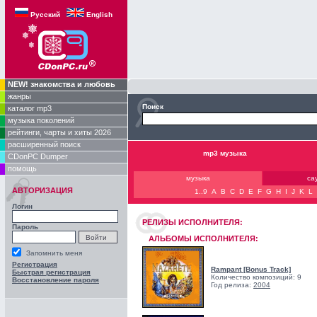
Русский
English
NEW! знакомства и любовь
жанры
Поиск
каталог mp3
музыка поколений
рейтинги, чарты и хиты 2026
расширенный поиск
mp3 музыка
CDonPC Dumper
помощь
музыка
са
АВТОРИЗАЦИЯ
1..9
A
B
C
D
E
F
G
H
I
J
K
L
Логин
РЕЛИЗЫ ИCПОЛНИТЕЛЯ:
Пароль
АЛЬБОМЫ ИСПОЛНИТЕЛЯ:
Запомнить меня
Регистрация
Rampant [Bonus Track]
Быстрая регистрация
Количество композиций: 9
Восстановление пароля
Год релиза:
2004