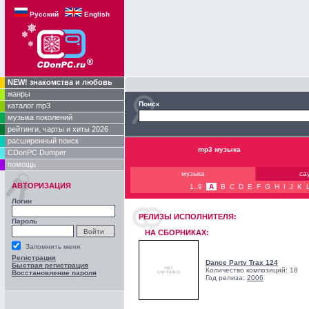
Русский
English
NEW! знакомства и любовь
жанры
Поиск
каталог mp3
музыка поколений
рейтинги, чарты и хиты 2026
расширенный поиск
mp3 музыка
CDonPC Dumper
помощь
музыка
са
АВТОРИЗАЦИЯ
1..9
A
B
C
D
E
F
G
H
I
J
K
Логин
РЕЛИЗЫ ИCПОЛНИТЕЛЯ:
Пароль
НА СБОРНИКАХ:
Запомнить меня
Регистрация
Dance Party Trax 124
Быстрая регистрация
Количество композиций: 18
Восстановление пароля
Год релиза:
2006