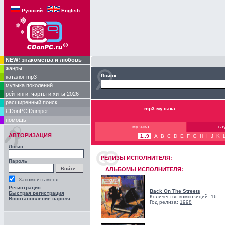
Русский
English
NEW! знакомства и любовь
жанры
Поиск
каталог mp3
музыка поколений
рейтинги, чарты и хиты 2026
расширенный поиск
mp3 музыка
CDonPC Dumper
помощь
музыка
са
АВТОРИЗАЦИЯ
1..9
A
B
C
D
E
F
G
H
I
J
K
Логин
РЕЛИЗЫ ИCПОЛНИТЕЛЯ:
Пароль
АЛЬБОМЫ ИСПОЛНИТЕЛЯ:
Запомнить меня
Регистрация
Back On The Streets
Быстрая регистрация
Количество композиций: 16
Восстановление пароля
Год релиза:
1998