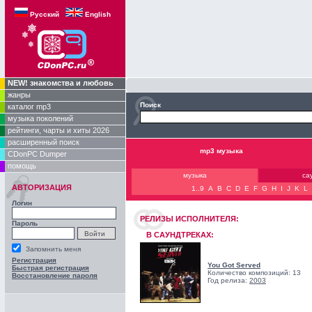
Русский
English
NEW! знакомства и любовь
жанры
Поиск
каталог mp3
музыка поколений
рейтинги, чарты и хиты 2026
расширенный поиск
mp3 музыка
CDonPC Dumper
помощь
музыка
са
АВТОРИЗАЦИЯ
1..9
A
B
C
D
E
F
G
H
I
J
K
L
Логин
РЕЛИЗЫ ИCПОЛНИТЕЛЯ:
Пароль
В САУНДТРЕКАХ:
Запомнить меня
Регистрация
You Got Served
Быстрая регистрация
Количество композиций: 13
Восстановление пароля
Год релиза:
2003