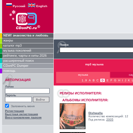
Русский
English
NEW! знакомства и любовь
жанры
Поиск
каталог mp3
музыка поколений
рейтинги, чарты и хиты 2026
расширенный поиск
mp3 музыка
CDonPC Dumper
помощь
музыка
са
АВТОРИЗАЦИЯ
1..9
A
B
C
D
E
F
G
H
I
J
K
Логин
РЕЛИЗЫ ИCПОЛНИТЕЛЯ:
Пароль
АЛЬБОМЫ ИСПОЛНИТЕЛЯ:
Запомнить меня
Регистрация
Dishwalla
Быстрая регистрация
Количество композиций: 12
Восстановление пароля
Год релиза:
2005