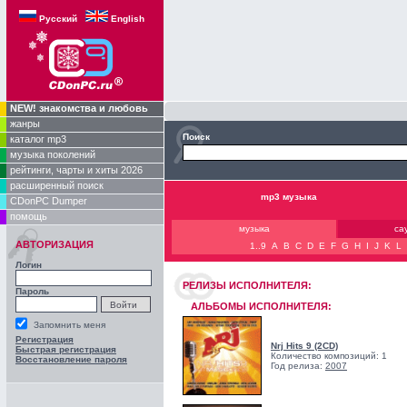
Русский
English
NEW! знакомства и любовь
жанры
Поиск
каталог mp3
музыка поколений
рейтинги, чарты и хиты 2026
расширенный поиск
mp3 музыка
CDonPC Dumper
помощь
музыка
са
АВТОРИЗАЦИЯ
1..9
A
B
C
D
E
F
G
H
I
J
K
L
Логин
РЕЛИЗЫ ИCПОЛНИТЕЛЯ:
Пароль
АЛЬБОМЫ ИСПОЛНИТЕЛЯ:
Запомнить меня
Регистрация
Nrj Hits 9 (2CD)
Быстрая регистрация
Количество композиций: 1
Восстановление пароля
Год релиза:
2007