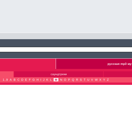
русская mp3 му
саундтреки
1..9
A
B
C
D
E
F
G
H
I
J
K
L
M
N
O
P
Q
R
S
T
U
V
W
X
Y
Z