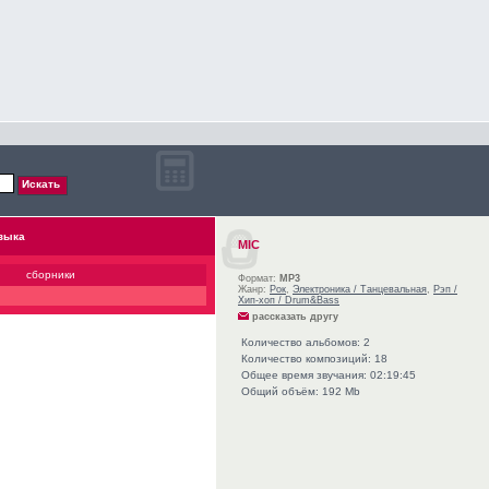
зыка
MIC
сборники
Формат:
MP3
Жанр:
Рок
,
Электроника / Танцевальная
,
Рэп /
Хип-хоп / Drum&Bass
рассказать другу
Количество альбомов: 2
Количество композиций: 18
Общее время звучания: 02:19:45
Общий объём: 192 Mb