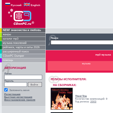
Русский
English
NEW! знакомства и любовь
жанры
Поиск
каталог mp3
музыка поколений
рейтинги, чарты и хиты 2026
расширенный поиск
mp3 музыка
CDonPC Dumper
помощь
музыка
АВТОРИЗАЦИЯ
Логин
РЕЛИЗЫ ИCПОЛНИТЕЛЯ:
Пароль
НА СБОРНИКАХ:
Запомнить меня
Регистрация
Third Trip
Быстрая регистрация
Количество композиций: 9
Восстановление пароля
Год релиза:
2003