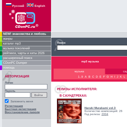
Русский
English
NEW! знакомства и любовь
жанры
Поиск
каталог mp3
музыка поколений
рейтинги, чарты и хиты 2026
расширенный поиск
mp3 музыка
CDonPC Dumper
помощь
музыка
са
АВТОРИЗАЦИЯ
1..9
A
B
C
D
E
F
G
H
I
J
K
L
Логин
РЕЛИЗЫ ИCПОЛНИТЕЛЯ:
Пароль
В САУНДТРЕКАХ:
Запомнить меня
Регистрация
Haruki Murakami vol.3
Быстрая регистрация
Количество композиций: 26
Восстановление пароля
Год релиза:
2004