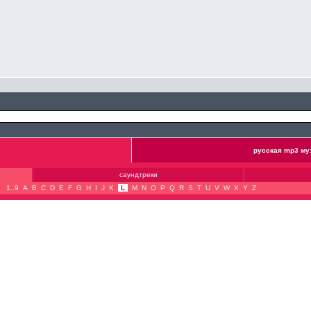
русская mp3 му
саундтреки
1..9
A
B
C
D
E
F
G
H
I
J
K
L
M
N
O
P
Q
R
S
T
U
V
W
X
Y
Z