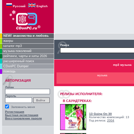
Русский
English
NEW! знакомства и любовь
жанры
Поиск
каталог mp3
музыка поколений
рейтинги, чарты и хиты 2026
расширенный поиск
mp3 музыка
CDonPC Dumper
помощь
музыка
АВТОРИЗАЦИЯ
Логин
РЕЛИЗЫ ИCПОЛНИТЕЛЯ:
Пароль
В САУНДТРЕКАХ:
Запомнить меня
Регистрация
13 Going On 30
Быстрая регистрация
Количество композиций: 13
Восстановление пароля
Год релиза:
2004