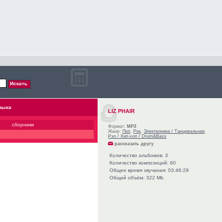
зыка
LIZ PHAIR
сборники
Формат:
MP3
Жанр:
Поп
,
Рок
,
Электроника / Танцевальная
,
Рэп / Хип-хоп / Drum&Bass
рассказать другу
Количество альбомов: 3
Количество композиций: 60
Общее время звучания: 03:46:29
Общий объём: 322 Mb