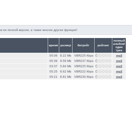
м ее полной версии, а также многие другие функции!
полный
альбом/
время
размер
битрейт
рейтинг
один
трек
05:06
8.22 Mb
VBR225 Кbps
mp3
05:39
9.59 Mb
VBR237 Кbps
mp3
03:37
5.84 Mb
VBR225 Кbps
mp3
05:25
8.62 Mb
VBR222 Кbps
mp3
05:21
8.81 Mb
VBR230 Кbps
mp3