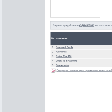
Зарегистрируйтесь в
ОДИН КЛИК
, не заполняя
№
название
1
Severed Faith
2
Alchohell
3
Enter The Pit
4
Look To Shadows
5
Devastator
Предварительное прослушивание всего альб