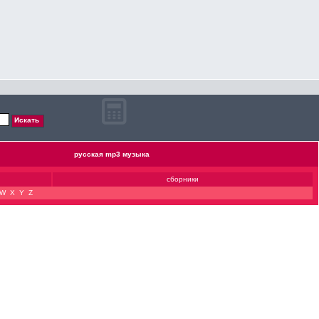
русская mp3 музыка
сборники
W
X
Y
Z