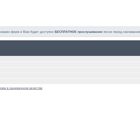
 никаких форм и Вам будет доступно
БЕСПЛАТНОЕ прослушивание
песни перед cкачивание
ома в заниженном качестве