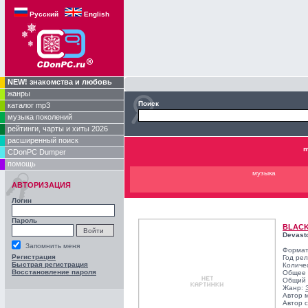
Русский
English
NEW! знакомства и любовь
жанры
Поиск
каталог mp3
музыка поколений
рейтинги, чарты и хиты 2026
расширенный поиск
m
CDonPC Dumper
помощь
музыка
АВТОРИЗАЦИЯ
Логин
Пароль
BLAC
Devast
Запомнить меня
Формат
Регистрация
Год ре
Быстрая регистрация
Количе
Восстановление пароля
Общее 
Общий 
Жанр:
Автор 
Автор с