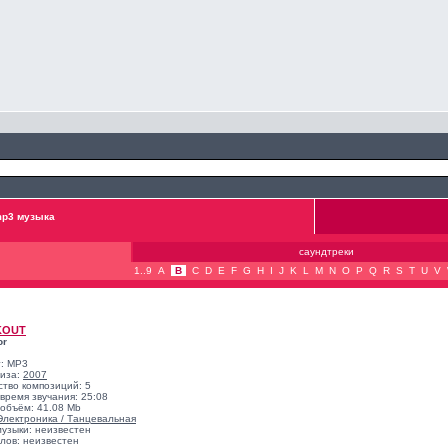
p3 музыка
саундтреки
1..9
A
B
C
D
E
F
G
H
I
J
K
L
M
N
O
P
Q
R
S
T
U
V
KOUT
or
: MP3
лиза:
2007
ство композиций: 5
время звучания: 25:08
объём: 41.08 Mb
Электроника / Танцевальная
музыки: неизвестен
лов: неизвестен