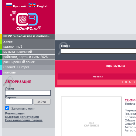
Русский
English
NEW! знакомства и любовь
жанры
Поиск
каталог mp3
музыка поколений
рейтинги, чарты и хиты 2026
расширенный поиск
mp3 музыка
CDonPC Dumper
помощь
музыка
АВТОРИЗАЦИЯ
1..9
A
B
Логин
Пароль
СБОР
Techno 
Запомнить меня
Формат
Регистрация
Год ре
Быстрая регистрация
Количе
Восстановление пароля
Общее 
Общий 
Автор 
Автор с