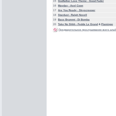
15
Godfather Love Theme -
Good Fader
16
Mayday -
Axel Coon
17
Are You Ready -
Skyscreeper
18
Stardust -
Ralph Novell
19
Bass Brummt -
Dj Bomba
20
Take No Shhh -
Fedde Le Grand
&
Flamingo
Предварительное прослушивание всего альб