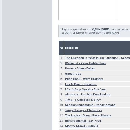
Зарегистрируйтесь в
ОДИН КЛИК
, не заполняя
версии, а также многие другие функции!
№
название
1
The Question Is What Is The Question -
Scoot
2
Waiting 4 -
Peter Gelderblom
3
Power -
Shaun Baker
4
Ghost -
Jes
5
Push Back -
Warp Brothers
6
Luv U More -
Speakerz
7
I Can't Stop Myself -
Erik Vee
8
Alcatrazz -
Ron Van Den Beuken
9
Time -
4 Clubbers
&
Silvy
10
Session Impossible -
Randy Katana
11
Tanga Strings -
Clubworxx
12
The Logical Song -
Rave Allstars
13
Hungry Animal -
Jay Frog
14
Stormy Crowd -
Ziggy X