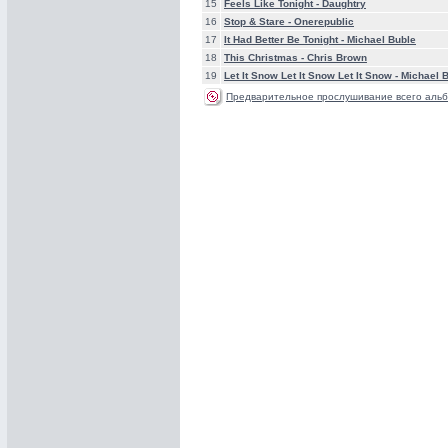
15
Feels Like Tonight -
Daughtry
16
Stop & Stare -
Onerepublic
17
It Had Better Be Tonight -
Michael Buble
18
This Christmas -
Chris Brown
19
Let It Snow Let It Snow Let It Snow -
Michael 
Предварительное прослушивание всего альб