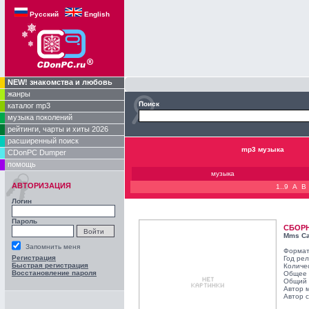
Русский
English
NEW! знакомства и любовь
жанры
Поиск
каталог mp3
музыка поколений
рейтинги, чарты и хиты 2026
расширенный поиск
mp3 музыка
CDonPC Dumper
помощь
музыка
АВТОРИЗАЦИЯ
1..9
A
B
Логин
Пароль
СБОР
Mms Ca
Запомнить меня
Формат
Регистрация
Год ре
Быстрая регистрация
Количе
Восстановление пароля
Общее 
Общий 
Автор 
Автор с