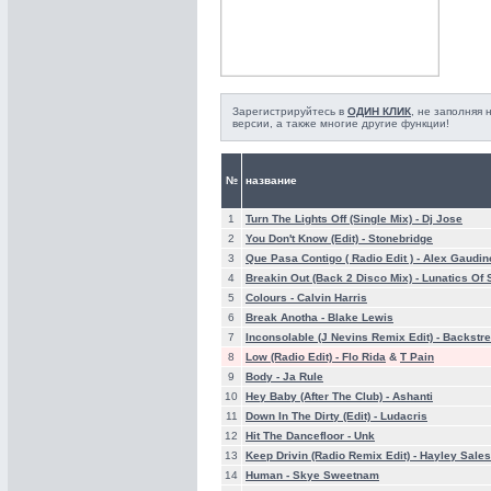
Зарегистрируйтесь в
ОДИН КЛИК
, не заполняя
версии, а также многие другие функции!
№
название
1
Turn The Lights Off (Single Mix) -
Dj Jose
2
You Don't Know (Edit) -
Stonebridge
3
Que Pasa Contigo ( Radio Edit ) -
Alex Gaudin
4
Breakin Out (Back 2 Disco Mix) -
Lunatics Of
5
Colours -
Calvin Harris
6
Break Anotha -
Blake Lewis
7
Inconsolable (J Nevins Remix Edit) -
Backstre
8
Low (Radio Edit) -
Flo Rida
&
T Pain
9
Body -
Ja Rule
10
Hey Baby (After The Club) -
Ashanti
11
Down In The Dirty (Edit) -
Ludacris
12
Hit The Dancefloor -
Unk
13
Keep Drivin (Radio Remix Edit) -
Hayley Sales
14
Human -
Skye Sweetnam