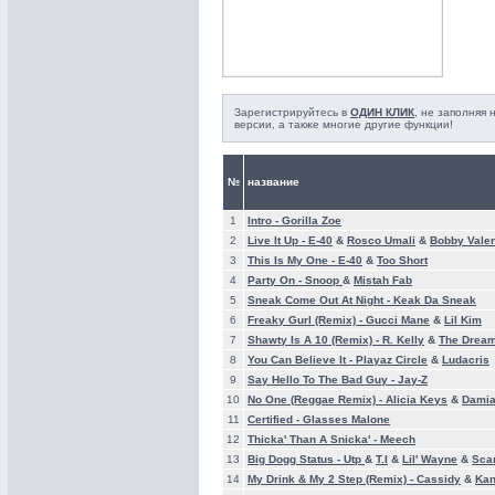
Зарегистрируйтесь в
ОДИН КЛИК
, не заполняя
версии, а также многие другие функции!
№
название
1
Intro -
Gorilla Zoe
2
Live It Up -
E-40
&
Rosco Umali
&
Bobby Valen
3
This Is My One -
E-40
&
Too Short
4
Party On -
Snoop
&
Mistah Fab
5
Sneak Come Out At Night -
Keak Da Sneak
6
Freaky Gurl (Remix) -
Gucci Mane
&
Lil Kim
7
Shawty Is A 10 (Remix) -
R. Kelly
&
The Drea
8
You Can Believe It -
Playaz Circle
&
Ludacris
9
Say Hello To The Bad Guy -
Jay-Z
10
No One (Reggae Remix) -
Alicia Keys
&
Damia
11
Certified -
Glasses Malone
12
Thicka' Than A Snicka' -
Meech
13
Big Dogg Status -
Utp
&
T.I
&
Lil' Wayne
&
Sca
14
My Drink & My 2 Step (Remix) -
Cassidy
&
Kan