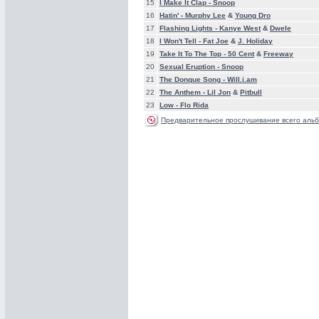
15
I Make It Clap -
Snoop
16
Hatin' -
Murphy Lee
&
Young Dro
17
Flashing Lights -
Kanye West
&
Dwele
18
I Won't Tell -
Fat Joe
&
J. Holiday
19
Take It To The Top -
50 Cent
&
Freeway
20
Sexual Eruption -
Snoop
21
The Donque Song -
Will.i.am
22
The Anthem -
Lil Jon
&
Pitbull
23
Low -
Flo Rida
Предварительное прослушивание всего альб