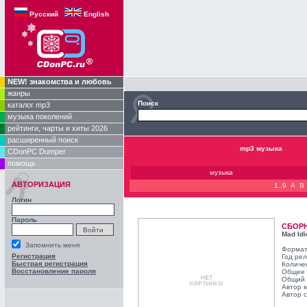
Русский
English
NEW! знакомства и любовь
жанры
Поиск
каталог mp3
музыка поколений
рейтинги, чарты и хиты 2026
расширенный поиск
mp3 музыка
CDonPC Dumper
помощь
музыка
АВТОРИЗАЦИЯ
1..9
A
B
Логин
Пароль
СБОР
Mad Idi
Запомнить меня
Формат
Регистрация
Год ре
Быстрая регистрация
Количе
Восстановление пароля
Общее 
Общий 
Автор 
Автор с