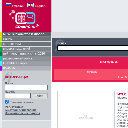
Русский
English
NEW! знакомства и любовь
жанры
Поиск
каталог mp3
музыка поколений
рейтинги, чарты и хиты 2026
расширенный поиск
mp3 музыка
CDonPC Dumper
помощь
музыка
АВТОРИЗАЦИЯ
1..9
A
B
Логин
Пароль
MYLO
Muscle
Запомнить меня
Формат
Регистрация
Год ре
Быстрая регистрация
Количе
Восстановление пароля
Общее 
Общий 
Жанр:
Автор 
Автор с