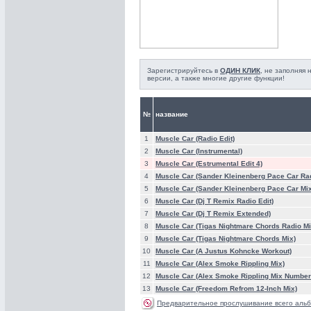
Зарегистрируйтесь в
ОДИН КЛИК
, не заполняя
версии, а также многие другие функции!
№
название
1
Muscle Car (Radio Edit)
2
Muscle Car (Instrumental)
3
Muscle Car (Estrumental Edit 4)
4
Muscle Car (Sander Kleinenberg Pace Car Rad
5
Muscle Car (Sander Kleinenberg Pace Car Mix
6
Muscle Car (Dj T Remix Radio Edit)
7
Muscle Car (Dj T Remix Extended)
8
Muscle Car (Tigas Nightmare Chords Radio Mi
9
Muscle Car (Tigas Nightmare Chords Mix)
10
Muscle Car (A Justus Kohncke Workout)
11
Muscle Car (Alex Smoke Rippling Mix)
12
Muscle Car (Alex Smoke Rippling Mix Number
13
Muscle Car (Freedom Refrom 12-Inch Mix)
Предварительное прослушивание всего альб