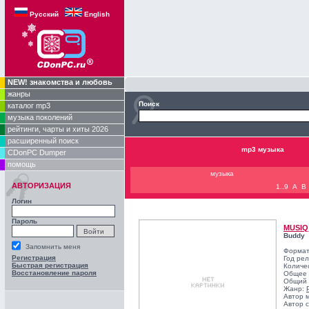
Русский
English
NEW! знакомства и любовь
жанры
Поиск
каталог mp3
музыка поколений
рейтинги, чарты и хиты 2026
расширенный поиск
mp3 музыка
CDonPC Dumper
помощь
музыка
АВТОРИЗАЦИЯ
1..9
A
B
Логин
Пароль
MUSIQ
Buddy
Запомнить меня
Формат
Регистрация
Год ре
Быстрая регистрация
Количе
Восстановление пароля
Общее 
Общий 
Жанр:
Автор 
Автор с