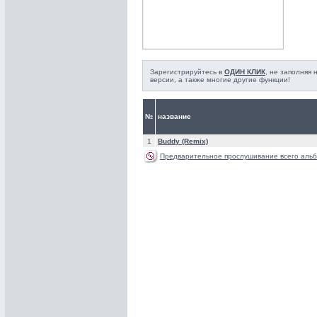
Зарегистрируйтесь в
ОДИН КЛИК
, не заполняя
версии, а также многие другие функции!
№
название
1
Buddy (Remix)
Предварительное прослушивание всего альб