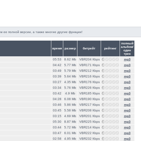
м ее полной версии, а также многие другие функции!
полный
альбом/
время
размер
битрейт
рейтинг
один
трек
05:53
8.62 Mb
VBR204 Кbps
mp3
04:42
5.77 Mb
VBR171 Кbps
mp3
03:49
5.79 Mb
VBR212 Кbps
mp3
03:39
5.64 Mb
VBR216 Кbps
mp3
03:27
4.35 Mb
VBR176 Кbps
mp3
03:34
5.76 Mb
VBR226 Кbps
mp3
03:42
4.9 Mb
VBR185 Кbps
mp3
04:28
6.08 Mb
VBR190 Кbps
mp3
03:46
5.86 Mb
VBR217 Кbps
mp3
03:45
5.58 Mb
VBR208 Кbps
mp3
03:15
4.69 Mb
VBR201 Кbps
mp3
05:30
8.87 Mb
VBR225 Кbps
mp3
03:44
5.72 Mb
VBR214 Кbps
mp3
03:47
6.01 Mb
VBR222 Кbps
mp3
02:58
4.95 Mb
VBR232 Кbps
mp3