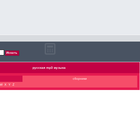
русская mp3 музыка
сборники
W
X
Y
Z