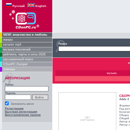
Русский
English
NEW! знакомства и любовь
жанры
Поиск
каталог mp3
музыка поколений
рейтинги, чарты и хиты 2026
расширенный поиск
m
CDonPC Dumper
помощь
музыка
АВТОРИЗАЦИЯ
Логин
Пароль
СБОР
Addx 2
Запомнить меня
Формат
Регистрация
Год ре
Быстрая регистрация
Количе
Восстановление пароля
Общее 
Общий 
Автор 
Автор с