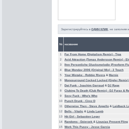
Зарегистрируйтесь в
ОДИН КЛИК
, не заполняя
№
название
1
Far From Home (Digitalism Remix) -
Tiga
2
Acid Attraction (Tomas Andersson Remix) -
El
3
Ihre Personliche Glucksmelodie (Freeform Fiv
4
Blue Monday 2006 (Original Mix) -
2 Touch
5
Your Mistake -
Robbie Rivera
&
Marnie
6
Monosurround Cocked Locked (Gigler Remix)
7
Dat Funk -
Joachim Garraud
&
DJ Rage
8
Clubing To Death (Club Remix) -
DJ Furax & R
9
Sexy Fuck -
Who's Who
10
Punch Drunk -
Cirez D
11
Otherwise Then -
Steve Angello
&
Laidback L
12
Bells -
Vitalic
&
Linda Lamb
13
Hit Girl -
Sebastien Leger
14
Randoms -
Dzierzek
&
Liousias Present Fling
15
Work This Pussy -
Jesse Garcia