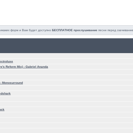
 никаких форм и Вам будет доступно
БЕСПЛАТНОЕ прослушивание
песни перед cкачивание
ectroluxe
e's Reform Mix) -
Gabriel Ananda
 -
Monosurround
edshark
uck