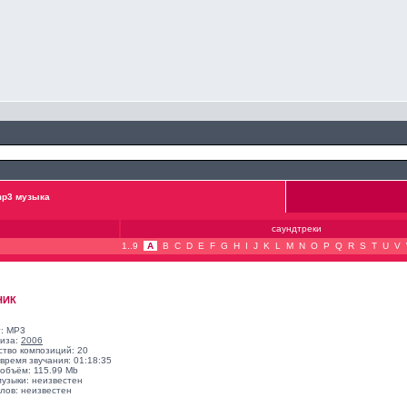
p3 музыка
саундтреки
1..9
A
B
C
D
E
F
G
H
I
J
K
L
M
N
O
P
Q
R
S
T
U
V
НИК
: MP3
лиза:
2006
ство композиций: 20
время звучания: 01:18:35
объём: 115.99 Mb
музыки: неизвестен
лов: неизвестен