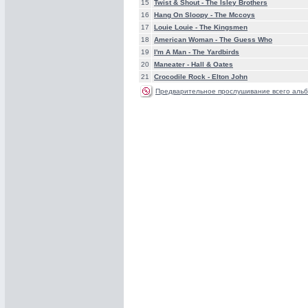
15
Twist & Shout -
The Isley Brothers
16
Hang On Sloopy -
The Mccoys
17
Louie Louie -
The Kingsmen
18
American Woman -
The Guess Who
19
I'm A Man -
The Yardbirds
20
Maneater -
Hall & Oates
21
Crocodile Rock -
Elton John
Предварительное прослушивание всего альб