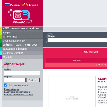
Русский
English
NEW! знакомства и любовь
жанры
Поиск
каталог mp3
музыка поколений
рейтинги, чарты и хиты 2026
расширенный поиск
mp3 музыка
CDonPC Dumper
помощь
музыка
АВТОРИЗАЦИЯ
1..9
A
B
Логин
Пароль
СБОР
Dick Cl
Запомнить меня
Формат
Регистрация
Год ре
Быстрая регистрация
Количе
Восстановление пароля
Общее 
Общий 
Автор 
Автор с