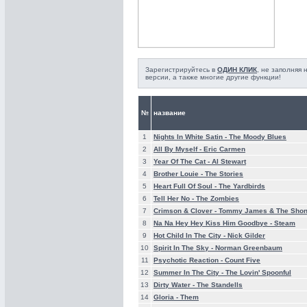
Зарегистрируйтесь в
ОДИН КЛИК
, не заполняя
версии, а также многие другие функции!
№
название
1
Nights In White Satin -
The Moody Blues
2
All By Myself -
Eric Carmen
3
Year Of The Cat -
Al Stewart
4
Brother Louie -
The Stories
5
Heart Full Of Soul -
The Yardbirds
6
Tell Her No -
The Zombies
7
Crimson & Clover -
Tommy James & The Shon
8
Na Na Hey Hey Kiss Him Goodbye -
Steam
9
Hot Child In The City -
Nick Gilder
10
Spirit In The Sky -
Norman Greenbaum
11
Psychotic Reaction -
Count Five
12
Summer In The City -
The Lovin' Spoonful
13
Dirty Water -
The Standells
14
Gloria -
Them